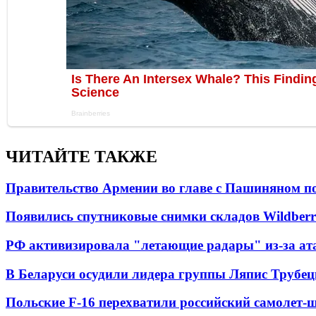
ЧИТАЙТЕ ТАКЖЕ
Правительство Армении во главе с Пашиняном по
Появились спутниковые снимки складов Wildberr
РФ активизировала "летающие радары" из-за а
В Беларуси осудили лидера группы Ляпис Трубе
Польские F-16 перехватили российский самолет-