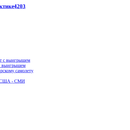
ктике
4203
 с выигрышем
ирскому самолету
ак США - СМИ