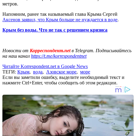
метров.
Напомним, ранее так называемый глава Крыма Сергей
Аксенов заявил, что Крым больше не нуждается в воде
.
Крым без воды. Что не так с решением кризиса
Новости от
Корреспондент.net
в Telegram. Подписывайтесь
на наш канал
https://t.me/korrespondentnet
Читайте Korrespondent.net в Google News
ТЕГИ:
Крым
,
вода
,
Азовское море
,
море
Если вы заметили ошибку, выделите необходимый текст и
нажмите Ctrl+Enter, чтобы сообщить об этом редакции.