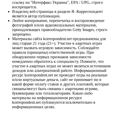
ссылку на "Интерфакс-Украина", EPA / UPG, строго
воспрещается.
Владелец веб-страницы в разделе Я- Корреспондент
является автор публикации.
Любое копирование, перепечатка и воспроизведение
фотографий и/или аудиовизуальных материалов,
принадлежащих правообладателю Getty Images, строго
запрещено.
Материалы сайта korrespondent.net предназначены для
лиц старше 21 года (21+). Участие в азартных играх
может вызвать игровую зависимость. Соблюдайте
правила (принципы) ответственной игры. При
обнаружении первых признаков зависимости
немедленно обратитесь к специалисту. Помните, что
участие в азартных играх не может являться источником
доходов или альтернативой работе. Информационный
ресурс korrespondent.net не проводит игры на реальные
и/или виртуальные деньги, сайт не принимает ни в
какой форме оплату ставок и других платежей, которые
связаны/могут быть связаны с азартными играми,
букмекерами или тотализаторами. Какие-либо
материалы на информационном ресурсе
korrespondent.net публикуются исключительно в
информационных целях.