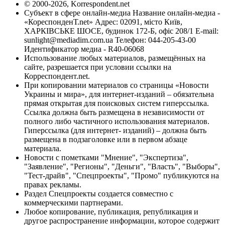
© 2000-2026, Korrespondent.net
Субъект в сфере онлайн-медиа Название онлайн-медиа -
«КореспонденТ.net» Адрес: 02091, місто Київ,
ХАРКІВСЬКЕ ШОСЕ, будинок 172-Б, офіс 208/1 E-mail:
sunlight@mediadim.com.ua
Телефон: 044-205-43-00
Идентификатор медиа - R40-06068
Использование любых материалов, размещённых на
сайте, разрешается при условии ссылки на
Корреспондент.net.
При копировании материалов со страницы «Новости
Украины и мира», для интернет-изданий – обязательна
прямая открытая для поисковых систем гиперссылка.
Ссылка должна быть размещена в независимости от
полного либо частичного использования материалов.
Гиперссылка (для интернет- изданий) – должна быть
размещена в подзаголовке или в первом абзаце
материала.
Новости с пометками "Мнение", "Экспертиза",
"Заявление", "Регионы", "Деньги", "Власть", "Выборы",
"Тест-драйв", "Спецпроекты", "Промо" публикуются на
правах рекламы.
Раздел Спецпроекты создается совместно с
коммерческими партнерами.
Любое копирование, публикация, републикация и
другое распространение информации, которое содержит