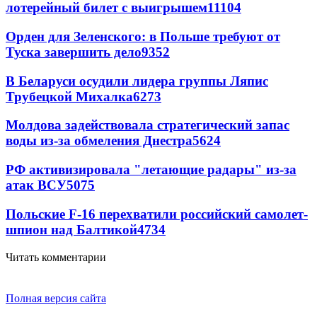
лотерейный билет с выигрышем
11104
Орден для Зеленского: в Польше требуют от
Туска завершить дело
9352
В Беларуси осудили лидера группы Ляпис
Трубецкой Михалка
6273
Молдова задействовала стратегический запас
воды из-за обмеления Днестра
5624
РФ активизировала "летающие радары" из-за
атак ВСУ
5075
Польские F-16 перехватили российский самолет-
шпион над Балтикой
4734
Читать комментарии
Полная версия сайта