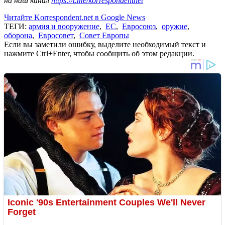
на наш канал
https://t.me/korrespondentnet
Читайте Korrespondent.net в Google News
ТЕГИ:
армия и вооружение
,
ЕС
,
Евросоюз
,
оружие
,
оборона
,
Евросовет
,
Совет Европы
Если вы заметили ошибку, выделите необходимый текст и
нажмите Ctrl+Enter, чтобы сообщить об этом редакции.