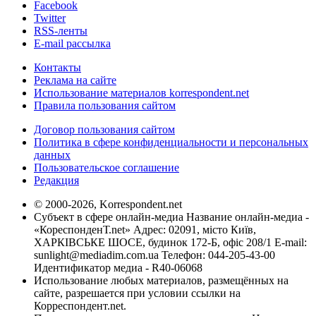
Facebook
Twitter
RSS-ленты
E-mail рассылка
Контакты
Реклама на сайте
Использование материалов korrespondent.net
Правила пользования сайтом
Договор пользования сайтом
Политика в сфере конфиденциальности и персональных
данных
Пользовательское соглашение
Редакция
© 2000-2026, Korrespondent.net
Субъект в сфере онлайн-медиа Название онлайн-медиа -
«КореспонденТ.net» Адрес: 02091, місто Київ,
ХАРКІВСЬКЕ ШОСЕ, будинок 172-Б, офіс 208/1 E-mail:
sunlight@mediadim.com.ua
Телефон: 044-205-43-00
Идентификатор медиа - R40-06068
Использование любых материалов, размещённых на
сайте, разрешается при условии ссылки на
Корреспондент.net.