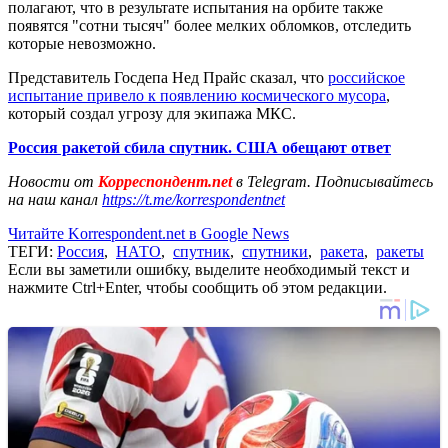
полагают, что в результате испытания на орбите также
появятся "сотни тысяч" более мелких обломков, отследить
которые невозможно.
Представитель Госдепа Нед Прайс сказал, что
российское
испытание привело к появлению космического мусора
,
который создал угрозу для экипажа МКС.
Россия ракетой сбила спутник. США обещают ответ
Новости от
Корреспондент.net
в Telegram. Подписывайтесь
на наш канал
https://t.me/korrespondentnet
Читайте Korrespondent.net в Google News
ТЕГИ:
Россия
,
НАТО
,
спутник
,
спутники
,
ракета
,
ракеты
Если вы заметили ошибку, выделите необходимый текст и
нажмите Ctrl+Enter, чтобы сообщить об этом редакции.