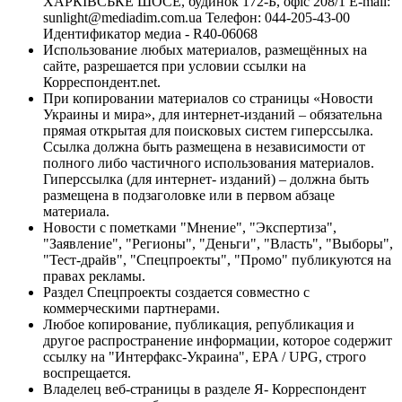
ХАРКІВСЬКЕ ШОСЕ, будинок 172-Б, офіс 208/1 E-mail:
sunlight@mediadim.com.ua
Телефон: 044-205-43-00
Идентификатор медиа - R40-06068
Использование любых материалов, размещённых на
сайте, разрешается при условии ссылки на
Корреспондент.net.
При копировании материалов со страницы «Новости
Украины и мира», для интернет-изданий – обязательна
прямая открытая для поисковых систем гиперссылка.
Ссылка должна быть размещена в независимости от
полного либо частичного использования материалов.
Гиперссылка (для интернет- изданий) – должна быть
размещена в подзаголовке или в первом абзаце
материала.
Новости с пометками "Мнение", "Экспертиза",
"Заявление", "Регионы", "Деньги", "Власть", "Выборы",
"Тест-драйв", "Спецпроекты", "Промо" публикуются на
правах рекламы.
Раздел Спецпроекты создается совместно с
коммерческими партнерами.
Любое копирование, публикация, републикация и
другое распространение информации, которое содержит
ссылку на "Интерфакс-Украина", EPA / UPG, строго
воспрещается.
Владелец веб-страницы в разделе Я- Корреспондент