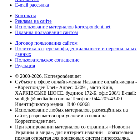
E-mail рассылка
Контакты
Реклама на сайте
Использование материалов korrespondent.net
Правила пользования сайтом
Договор пользования сайтом
Политика в сфере конфиденциальности и персональных
данных
Пользовательское соглашение
Редакция
© 2000-2026, Korrespondent.net
Субъект в сфере онлайн-медиа Название онлайн-медиа -
«КореспонденТ.net» Адрес: 02091, місто Київ,
ХАРКІВСЬКЕ ШОСЕ, будинок 172-Б, офіс 208/1 E-mail:
sunlight@mediadim.com.ua
Телефон: 044-205-43-00
Идентификатор медиа - R40-06068
Использование любых материалов, размещённых на
сайте, разрешается при условии ссылки на
Корреспондент.net.
При копировании материалов со страницы «Новости
Украины и мира», для интернет-изданий – обязательна
прямая открытая для поисковых систем гиперссылка.