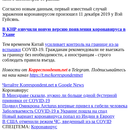
Согласно новым данным, первый известный случай
заражения коронавирусом произошел 11 декабря 2019 у Вэй
Гуйсянь.
В КНР озвучили новую версию появления коронавируса в
Ухане
Тем временем Китай
усиливает контроль на границе из-за
вспышки
COVID-19. Гражданам рекомендовали не выезжать
за границу без необходимости, а иностранцам - строго
соблюдать правила въезда.
Новости от
Корреспондент.net
в Telegram. Подписывайтесь
на наш канал
https://t.me/korrespondentnet
Читайте Korrespondent.net в Google News
Коронавирус
В Минздраве сказали, нужно ли больше одной бустерной
прививки от COVID-19
Подвид Омикрона Arcturus впервые привел к гибели человека
Заболеваемость COVID-19 в Украине пошла на спад
Новый вариант коронавируса попал из Индии в Европу
В США отменили режим ЧС, введенный из-за COVID
СПЕЦТЕМА:
Коронавирус