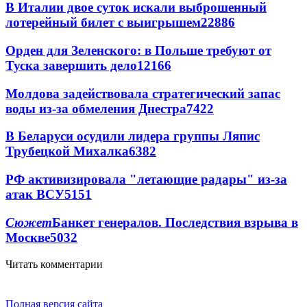
В Италии двое суток искали выброшенный
лотерейный билет с выигрышем
22886
Орден для Зеленского: в Польше требуют от
Туска завершить дело
12166
Молдова задействовала стратегический запас
воды из-за обмеления Днестра
7422
В Беларуси осудили лидера группы Ляпис
Трубецкой Михалка
6382
РФ активизировала "летающие радары" из-за
атак ВСУ
5151
Сюжет
Банкет генералов. Последствия взрыва в
Москве
5032
Читать комментарии
Полная версия сайта