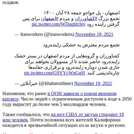
осадков.
اصفهان - پل خواجو جمعه ۲۸ آبان ۱۴۰۰
تجمع بزرگ
#کشاورزان
و مردم
#اصفهان
برای پس
pic.twitter.com/WDqqbfchjy
گرفتن زاینده رود
— Iranworkers (@iranworkers)
November 19, 2021
تجمع مردم معترض به خشکی زاینده‌رود
کشاورزان و گروه‌هایی از مردم اصفهان در بستر خشک
زاینده‌رود حاضر شدند تا از مسوولان بخواهند برای
جاری شدنِ دوباره زاینده‌رود و برقراری حقابه‌ها
pic.twitter.com/G9YYcWnGgH
چاره‌اندیشی کنند.
— خبرآنلاين (@khabaronlinee)
November 19, 2021
Напомним, что ранее
в ООН заявили о новом мировом
кризисе
. Число людей с ограниченным доступом к воде к 2050
году вырастет до более чем 5 миллиардов человек.
Также сообщалось, что
на юге США от засухи страдают 19
млн человек
. Почти половина всех жителей Калифорнии
находится в чрезвычайной ситуации из-за засухи в регионе.