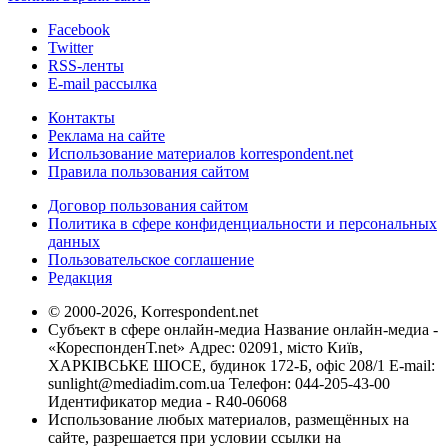
Facebook
Twitter
RSS-ленты
E-mail рассылка
Контакты
Реклама на сайте
Использование материалов korrespondent.net
Правила пользования сайтом
Договор пользования сайтом
Политика в сфере конфиденциальности и персональных
данных
Пользовательское соглашение
Редакция
© 2000-2026, Korrespondent.net
Субъект в сфере онлайн-медиа Название онлайн-медиа -
«КореспонденТ.net» Адрес: 02091, місто Київ,
ХАРКІВСЬКЕ ШОСЕ, будинок 172-Б, офіс 208/1 E-mail:
sunlight@mediadim.com.ua
Телефон: 044-205-43-00
Идентификатор медиа - R40-06068
Использование любых материалов, размещённых на
сайте, разрешается при условии ссылки на