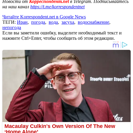
Новости от
Корреспондент.net
в Telegram. Подписывайтесь
на наш канал
https://t.me/korrespondentnet
Читайте Korrespondent.net в Google News
ТЕГИ:
Иран
,
погода
,
вода
,
засуха
,
водоснабжение
,
непогода
Если вы заметили ошибку, выделите необходимый текст и
нажмите Ctrl+Enter, чтобы сообщить об этом редакции.