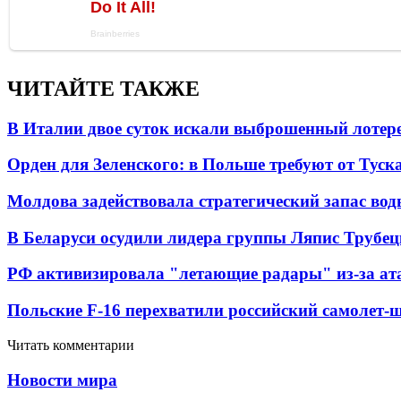
ЧИТАЙТЕ ТАКЖЕ
В Италии двое суток искали выброшенный лоте
Орден для Зеленского: в Польше требуют от Туск
Молдова задействовала стратегический запас вод
В Беларуси осудили лидера группы Ляпис Трубе
РФ активизировала "летающие радары" из-за а
Польские F-16 перехватили российский самолет-
Читать комментарии
Новости мира