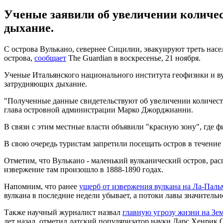
Ученые заявили об увеличении количес
дыхание.
С острова Вулькано, севернее Сицилии, эвакуируют треть насе
острова,
сообщает
The Guardian в воскресенье, 21 ноября.
Ученые Итальянского национального института геофизики и ву
затрудняющих дыхание.
"Полученные данные свидетельствуют об увеличении количества 
глава островной администрации Марко Джорджианни.
В связи с этим местные власти объявили "красную зону", где ф
В свою очередь туристам запретили посещать остров в течение
Отметим, что Вулькано - маленький вулканический остров, рас
извержение там произошло в 1888-1890 годах.
Напомним, что ранее
ущерб от извержения вулкана на Ла-Паль
вулкана в последние недели убывает, а потоки лавы значительн
Также научный журналист назвал
главную угрозу жизни на Зе
лет назад, отметил датский популяризатор науки Ларс Хенрик 