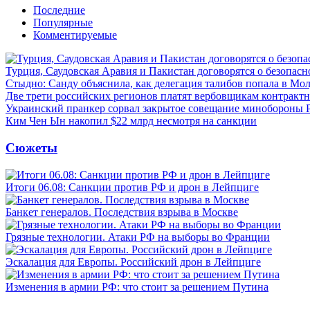
Последние
Популярные
Комментируемые
Турция, Саудовская Аравия и Пакистан договорятся о безопасн
Стыдно: Санду объяснила, как делегация талибов попала в Мо
Две трети российских регионов платят вербовщикам контракт
Украинский пранкер сорвал закрытое совещание минобороны
Ким Чен Ын накопил $22 млрд несмотря на санкции
Сюжеты
Итоги 06.08: Санкции против РФ и дрон в Лейпциге
Банкет генералов. Последствия взрыва в Москве
Грязные технологии. Атаки РФ на выборы во Франции
Эскалация для Европы. Российский дрон в Лейпциге
Изменения в армии РФ: что стоит за решением Путина