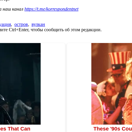
а наш канал
https://t.me/korrespondentnet
уация
,
остров
,
вулкан
те Ctrl+Enter, чтобы сообщить об этом редакции.