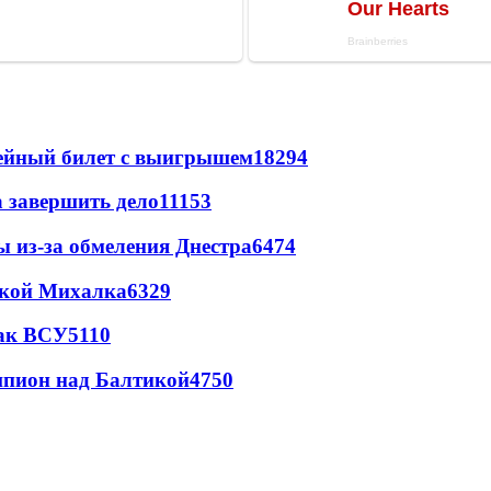
рейный билет с выигрышем
18294
а завершить дело
11153
ы из-за обмеления Днестра
6474
цкой Михалка
6329
так ВСУ
5110
шпион над Балтикой
4750