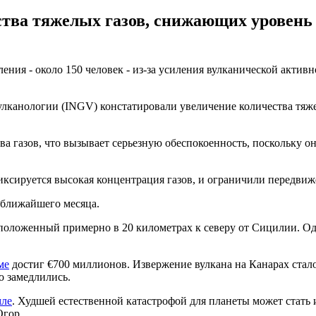
тва тяжелых газов, снижающих уровень 
ления - около 150 человек - из-за усиления вулканической акти
лканологии (INGV) констатировали увеличение количества тяже
газов, что вызывает серьезную обеспокоенность, поскольку они 
иксируется высокая концентрация газов, и ограничили передвиже
 ближайшего месяца.
положенный примерно в 20 километрах к северу от Сицилии. Оди
ме
достиг €700 миллионов. Извержение вулкана на Канарах стало
о замедлились.
мле
. Худшей естественной катастрофой для планеты может стать
Огор.