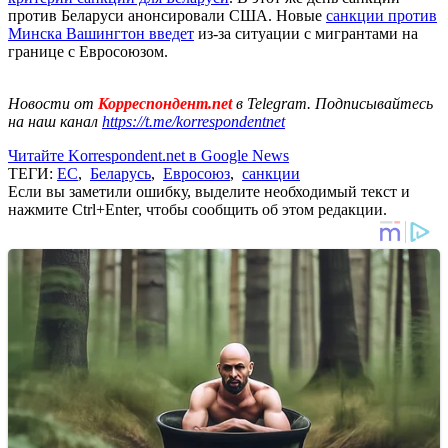
против Беларуси анонсировали США. Новые
санкции против
Минска Вашингтон введет
из-за ситуации с мигрантами на
границе с Евросоюзом.
Новости от
Корреспондент.net
в Telegram. Подписывайтесь
на наш канал
https://t.me/korrespondentnet
Читайте Korrespondent.net в Google News
ТЕГИ:
ЕС
,
Беларусь
,
Евросоюз
,
санкции
Если вы заметили ошибку, выделите необходимый текст и
нажмите Ctrl+Enter, чтобы сообщить об этом редакции.