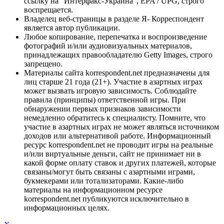
ссылку на "Интерфакс-Украина", EPA / UPG, строго
воспрещается.
Владелец веб-страницы в разделе Я- Корреспондент
является автор публикации.
Любое копирование, перепечатка и воспроизведение
фотографий и/или аудиовизуальных материалов,
принадлежащих правообладателю Getty Images, строго
запрещено.
Материалы сайта korrespondent.net предназначены для
лиц старше 21 года (21+). Участие в азартных играх
может вызвать игровую зависимость. Соблюдайте
правила (принципы) ответственной игры. При
обнаружении первых признаков зависимости
немедленно обратитесь к специалисту. Помните, что
участие в азартных играх не может являться источником
доходов или альтернативой работе. Информационный
ресурс korrespondent.net не проводит игры на реальные
и/или виртуальные деньги, сайт не принимает ни в
какой форме оплату ставок и других платежей, которые
связаны/могут быть связаны с азартными играми,
букмекерами или тотализаторами. Какие-либо
материалы на информационном ресурсе
korrespondent.net публикуются исключительно в
информационных целях.