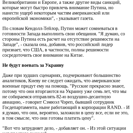
Великобритании и Европе, а также другие виды санкций,
которые могут быстро привлечь внимание Путина, но
нанести ущерб некоторым частям американской или
европейской экономики", - указывает газета.
По словам Кендолл-Тейлор, Путин может сомневаться в
готовности Запада выполнить свои обещания. "Я думаю, со
стороны Путина есть расчет на отсутствие решимости на
Западе", - сказала она, добавив, что российский лидер
признает, что США, в частности, полны решимости
сосредоточить свое внимание на Китае.
Не будут воевать за Украину
Даже при худших сценариях, подчеркивают большинство
аналитиков, Киеву не следует ожидать, что американские
военные придут ему на помощь. "Русские прекрасно знают,
потому что они вторгаются на Украину уже семь лет, что мы
не собираемся отправлять 82-ю воздушно-десантную
авиацию, - говорит Сэмюэл Чэреп, бывший сотрудник
Госдепартамента, ныне работающий в корпорации RAND. - И
я думаю, что они, вероятно, заложили в цену все, если не это,
в том смысле, что они готовы платить цену".
"Вот что затрудняет дело, - добавляет он. - Из этой ситуации