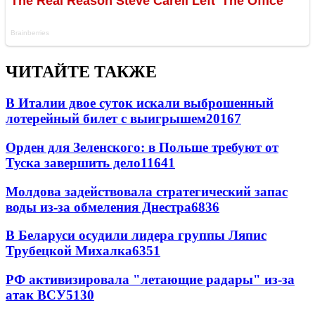
ЧИТАЙТЕ ТАКЖЕ
В Италии двое суток искали выброшенный
лотерейный билет с выигрышем
20167
Орден для Зеленского: в Польше требуют от
Туска завершить дело
11641
Молдова задействовала стратегический запас
воды из-за обмеления Днестра
6836
В Беларуси осудили лидера группы Ляпис
Трубецкой Михалка
6351
РФ активизировала "летающие радары" из-за
атак ВСУ
5130