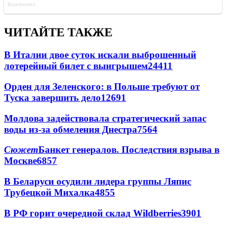
ЧИТАЙТЕ ТАКЖЕ
В Италии двое суток искали выброшенный
лотерейный билет с выигрышем
24411
Орден для Зеленского: в Польше требуют от
Туска завершить дело
12691
Молдова задействовала стратегический запас
воды из-за обмеления Днестра
7564
Сюжет
Банкет генералов. Последствия взрыва в
Москве
6857
В Беларуси осудили лидера группы Ляпис
Трубецкой Михалка
4855
В РФ горит очередной склад Wildberries
3901