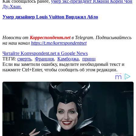
Как сообщалось ранее,
умер экс-президент Южной Кореи Чон
Ду-Хван.
Умер дизайнер Louis Vuitton Вирджил Абло
Новости от
Корреспондент.net
в Telegram. Подписывайтесь
на наш канал
https://t.me/korrespondentnet
Читайте Korrespondent.net в Google News
ТЕГИ:
смерть
,
Франция
,
Камбоджа
,
принц
Если вы заметили ошибку, выделите необходимый текст и
нажмите Ctrl+Enter, чтобы сообщить об этом редакции.