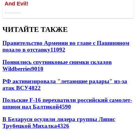
ЧИТАЙТЕ ТАКЖЕ
Правительство Армении во главе с Пашиняном
подало в отставку
11092
Появились спутниковые снимки складов
Wildberries
9010
РФ активизировала "летающие радары" из-за
атак ВСУ
4822
Польские F-16 перехватили российский самолет-
шпион над Балтикой
4590
В Беларуси осудили лидера группы Ляпис
Трубецкой Михалка
4326