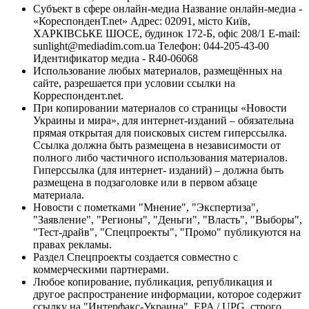
Субъект в сфере онлайн-медиа Название онлайн-медиа -
«КореспонденТ.net» Адрес: 02091, місто Київ,
ХАРКІВСЬКЕ ШОСЕ, будинок 172-Б, офіс 208/1 E-mail:
sunlight@mediadim.com.ua
Телефон: 044-205-43-00
Идентификатор медиа - R40-06068
Использование любых материалов, размещённых на
сайте, разрешается при условии ссылки на
Корреспондент.net.
При копировании материалов со страницы «Новости
Украины и мира», для интернет-изданий – обязательна
прямая открытая для поисковых систем гиперссылка.
Ссылка должна быть размещена в независимости от
полного либо частичного использования материалов.
Гиперссылка (для интернет- изданий) – должна быть
размещена в подзаголовке или в первом абзаце
материала.
Новости с пометками "Мнение", "Экспертиза",
"Заявление", "Регионы", "Деньги", "Власть", "Выборы",
"Тест-драйв", "Спецпроекты", "Промо" публикуются на
правах рекламы.
Раздел Спецпроекты создается совместно с
коммерческими партнерами.
Любое копирование, публикация, републикация и
другое распространение информации, которое содержит
ссылку на "Интерфакс-Украина", EPA / UPG, строго