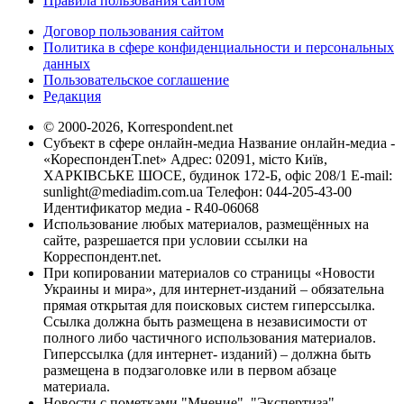
Правила пользования сайтом
Договор пользования сайтом
Политика в сфере конфиденциальности и персональных
данных
Пользовательское соглашение
Редакция
© 2000-2026, Korrespondent.net
Субъект в сфере онлайн-медиа Название онлайн-медиа -
«КореспонденТ.net» Адрес: 02091, місто Київ,
ХАРКІВСЬКЕ ШОСЕ, будинок 172-Б, офіс 208/1 E-mail:
sunlight@mediadim.com.ua
Телефон: 044-205-43-00
Идентификатор медиа - R40-06068
Использование любых материалов, размещённых на
сайте, разрешается при условии ссылки на
Корреспондент.net.
При копировании материалов со страницы «Новости
Украины и мира», для интернет-изданий – обязательна
прямая открытая для поисковых систем гиперссылка.
Ссылка должна быть размещена в независимости от
полного либо частичного использования материалов.
Гиперссылка (для интернет- изданий) – должна быть
размещена в подзаголовке или в первом абзаце
материала.
Новости с пометками "Мнение", "Экспертиза",