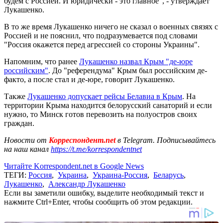
будем с Россией. И юридически - это главное", - утверждает
Лукашенко.
В то же время Лукашенко ничего не сказал о военных связях с
Россией и не пояснил, что подразумевается под словами
"Россия окажется перед агрессией со стороны Украины".
Напомним, что ранее
Лукашенко назвал Крым "де-юре
российским"
. До "референдума" Крым был российским де-
факто, а после стал и де-юре, говорит Лукашенко.
Также
Лукашенко допускает рейсы Белавиа в Крым
. На
территории Крыма находится белорусский санаторий и если
нужно, то Минск готов перевозить на полуостров своих
граждан.
Новости от
Корреспондент.net
в Telegram. Подписывайтесь
на наш канал
https://t.me/korrespondentnet
Читайте Korrespondent.net в Google News
ТЕГИ:
Россия
,
Украина
,
Украина-Россия
,
Беларусь
,
Лукашенко
,
Александр Лукашенко
Если вы заметили ошибку, выделите необходимый текст и
нажмите Ctrl+Enter, чтобы сообщить об этом редакции.