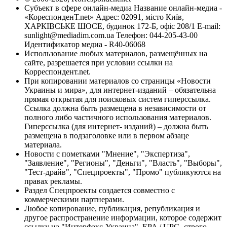
Субъект в сфере онлайн-медиа Название онлайн-медиа -
«КореспонденТ.net» Адрес: 02091, місто Київ,
ХАРКІВСЬКЕ ШОСЕ, будинок 172-Б, офіс 208/1 E-mail:
sunlight@mediadim.com.ua
Телефон: 044-205-43-00
Идентификатор медиа - R40-06068
Использование любых материалов, размещённых на
сайте, разрешается при условии ссылки на
Корреспондент.net.
При копировании материалов со страницы «Новости
Украины и мира», для интернет-изданий – обязательна
прямая открытая для поисковых систем гиперссылка.
Ссылка должна быть размещена в независимости от
полного либо частичного использования материалов.
Гиперссылка (для интернет- изданий) – должна быть
размещена в подзаголовке или в первом абзаце
материала.
Новости с пометками "Мнение", "Экспертиза",
"Заявление", "Регионы", "Деньги", "Власть", "Выборы",
"Тест-драйв", "Спецпроекты", "Промо" публикуются на
правах рекламы.
Раздел Спецпроекты создается совместно с
коммерческими партнерами.
Любое копирование, публикация, републикация и
другое распространение информации, которое содержит
ссылку на "Интерфакс-Украина", EPA / UPG, строго