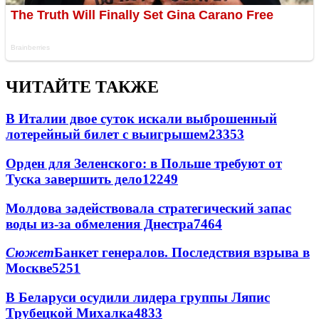
ЧИТАЙТЕ ТАКЖЕ
В Италии двое суток искали выброшенный
лотерейный билет с выигрышем
23353
Орден для Зеленского: в Польше требуют от
Туска завершить дело
12249
Молдова задействовала стратегический запас
воды из-за обмеления Днестра
7464
Сюжет
Банкет генералов. Последствия взрыва в
Москве
5251
В Беларуси осудили лидера группы Ляпис
Трубецкой Михалка
4833