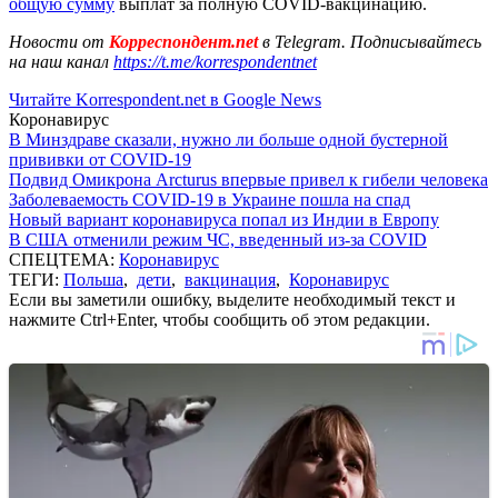
общую сумму
выплат за полную COVID-вакцинацию.
Новости от
Корреспондент.net
в Telegram. Подписывайтесь
на наш канал
https://t.me/korrespondentnet
Читайте Korrespondent.net в Google News
Коронавирус
В Минздраве сказали, нужно ли больше одной бустерной
прививки от COVID-19
Подвид Омикрона Arcturus впервые привел к гибели человека
Заболеваемость COVID-19 в Украине пошла на спад
Новый вариант коронавируса попал из Индии в Европу
В США отменили режим ЧС, введенный из-за COVID
СПЕЦТЕМА:
Коронавирус
ТЕГИ:
Польша
,
дети
,
вакцинация
,
Коронавирус
Если вы заметили ошибку, выделите необходимый текст и
нажмите Ctrl+Enter, чтобы сообщить об этом редакции.