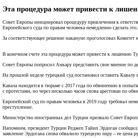
Эта процедура может привести к лишен
Совет Европы инициировал процедуру привлечения к ответстве
Европейского суда по правам человека немедленно сделать это
За соответствующее решение накануне проголосовал Комитет м
В конечном счете эта процедура может привести к лишению Ту
Совет Европы попросил Анкару представить свое мнение по дел
На прошлой неделе турецкий суд постановил оставить Кавалу 
Кавала находится в тюрьме с 2017 года по обвинению в попытке
с протестами, но через несколько часов снова арестован по о
Европейский суд по правам человека в 2019 году требовал неме
преступление.
Министерство иностранных дел Турции призвало Совет Европы 
Напомним, президент Турции Реджеп Тайип Эрдоган сообщил,
заявление Эрдогана снова обвалило турецкую лиру – ее цена 