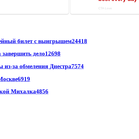
рейный билет с выигрышем
24418
а завершить дело
12698
ы из-за обмеления Днестра
7574
Москве
6919
цкой Михалка
4856