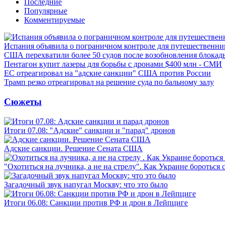
Последние
Популярные
Комментируемые
Испания объявила о пограничном контроле для путешественни
США перехватили более 50 судов после возобновления блокад
Пентагон купит лазеры для борьбы с дронами $400 млн - СМИ
ЕС отреагировал на "адские санкции" США против России
Трамп резко отреагировал на решение суда по бальному залу
Сюжеты
Итоги 07.08: "Адские" санкции и "парад" дронов
Адские санкции. Решение Сената США
"Охотиться на лучника, а не на стрелу". Как Украине бороться 
Загадочный звук напугал Москву: что это было
Итоги 06.08: Санкции против РФ и дрон в Лейпциге