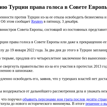
ию Турции права голоса в Совете Европ
нности против Турции из-за ее отказа освободить бизнесмена и
. Об этом сообщает
Reuters
в пятницу, 3 декабря.
инистров Совета Европы, состоящий из постоянных представите
рции права голоса в Совете Европы или даже к прекращению ее 
у до 19 января 2022 года. За два дня до этого в Турции заплан
в тюрьме, продлив его четырехлетнее заключение без вынесения
 свергнуть правительство из-за его участия в протестах 2013 г
бвинению в шпионаже.
дленно освободить его, заявив, что у турецких властей нет дос
воздержаться от дальнейшего рассмотрения дела и уважать нез
 что поручил
объявить персонами нон грата послов десяти стран
рухнула до нового исторического минимума. В итоге
решение о в