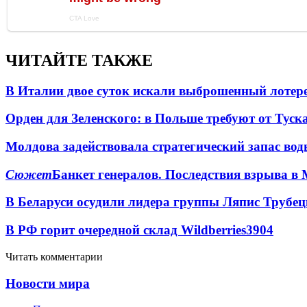
ЧИТАЙТЕ ТАКЖЕ
В Италии двое суток искали выброшенный лоте
Орден для Зеленского: в Польше требуют от Туск
Молдова задействовала стратегический запас вод
Сюжет
Банкет генералов. Последствия взрыва в 
В Беларуси осудили лидера группы Ляпис Трубе
В РФ горит очередной склад Wildberries
3904
Читать комментарии
Новости мира