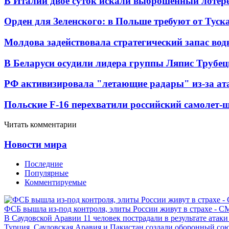
В Италии двое суток искали выброшенный лоте
Орден для Зеленского: в Польше требуют от Туск
Молдова задействовала стратегический запас вод
В Беларуси осудили лидера группы Ляпис Трубе
РФ активизировала "летающие радары" из-за а
Польские F-16 перехватили российский самолет-
Читать комментарии
Новости мира
Последние
Популярные
Комментируемые
ФСБ вышла из-под контроля, элиты России живут в страхе - 
В Саудовской Аравии 11 человек пострадали в результате атаки
Турция, Саудовская Аравия и Пакистан создали оборонный со