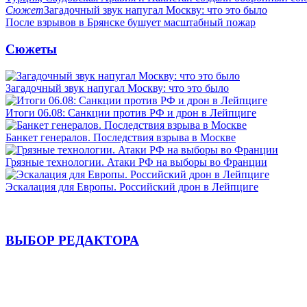
Сюжет
Загадочный звук напугал Москву: что это было
После взрывов в Брянске бушует масштабный пожар
Сюжеты
Загадочный звук напугал Москву: что это было
Итоги 06.08: Санкции против РФ и дрон в Лейпциге
Банкет генералов. Последствия взрыва в Москве
Грязные технологии. Атаки РФ на выборы во Франции
Эскалация для Европы. Российский дрон в Лейпциге
ВЫБОР РЕДАКТОРА