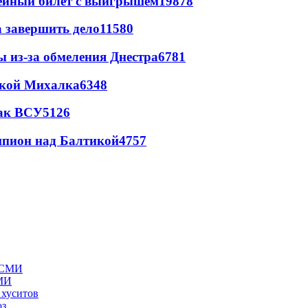
рейный билет с выигрышем
19878
а завершить дело
11580
ы из-за обмеления Днестра
6781
цкой Михалка
6348
так ВСУ
5126
шпион над Балтикой
4757
СМИ
 хуситов
юз