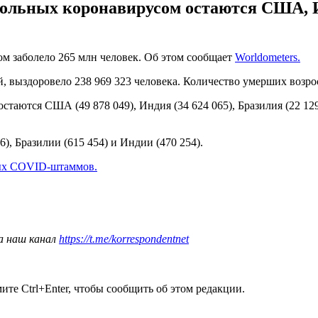
ольных коронавирусом остаются США, И
сом заболело 265 млн человек. Об этом сообщает
Worldometers.
 выздоровело 238 969 323 человека. Количество умерших возрос
ются США (49 878 049), Индия (34 624 065), Бразилия (22 129 4
, Бразилии (615 454) и Индии (470 254).
ых COVID-штаммов.
а наш канал
https://t.me/korrespondentnet
те Ctrl+Enter, чтобы сообщить об этом редакции.