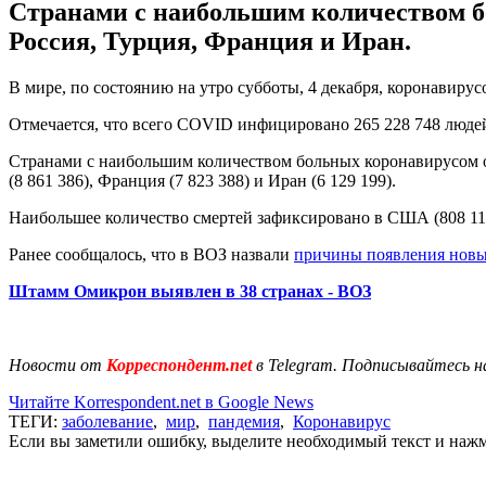
Странами с наибольшим количеством б
Россия, Турция, Франция и Иран.
В мире, по состоянию на утро субботы, 4 декабря, коронавиру
Отмечается, что всего COVID инфицировано 265 228 748 людей,
Странами с наибольшим количеством больных коронавирусом оста
(8 861 386), Франция (7 823 388) и Иран (6 129 199).
Наибольшее количество смертей зафиксировано в США (808 116)
Ранее сообщалось, что в ВОЗ назвали
причины появления нов
Штамм Омикрон выявлен в 38 странах - ВОЗ
Новости от
Корреспондент.net
в Telegram. Подписывайтесь н
Читайте Korrespondent.net в Google News
ТЕГИ:
заболевание
,
мир
,
пандемия
,
Коронавирус
Если вы заметили ошибку, выделите необходимый текст и нажми