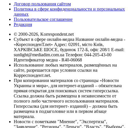
Договор пользования сайтом
Политика в сфере конфиденциальности и персональных
данных
Пользовательское соглашение
Редакция
© 2000-2026, Korrespondent.net
Субъект в сфере онлайн-медиа Название онлайн-медиа -
«КореспонденТ.net» Адрес: 02091, місто Київ,
ХАРКІВСЬКЕ ШОСЕ, будинок 172-Б, офіс 208/1 E-mail:
sunlight@mediadim.com.ua
Телефон: 044-205-43-00
Идентификатор медиа - R40-06068
Использование любых материалов, размещённых на
сайте, разрешается при условии ссылки на
Корреспондент.net.
При копировании материалов со страницы «Новости
Украины и мира», для интернет-изданий – обязательна
прямая открытая для поисковых систем гиперссылка.
Ссылка должна быть размещена в независимости от
полного либо частичного использования материалов.
Гиперссылка (для интернет- изданий) – должна быть
размещена в подзаголовке или в первом абзаце
материала.
Новости с пометками "Мнение", "Экспертиза",
"Заявление", "Регионы", "Деньги", "Власть", "Выборы",