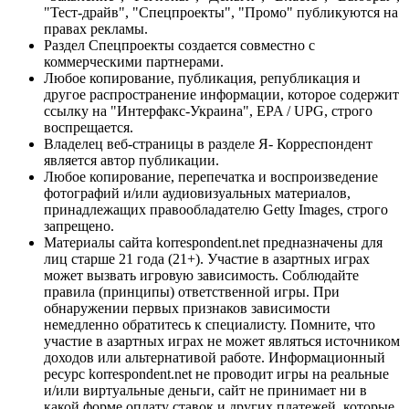
"Тест-драйв", "Спецпроекты", "Промо" публикуются на
правах рекламы.
Раздел Спецпроекты создается совместно с
коммерческими партнерами.
Любое копирование, публикация, републикация и
другое распространение информации, которое содержит
ссылку на "Интерфакс-Украина", EPA / UPG, строго
воспрещается.
Владелец веб-страницы в разделе Я- Корреспондент
является автор публикации.
Любое копирование, перепечатка и воспроизведение
фотографий и/или аудиовизуальных материалов,
принадлежащих правообладателю Getty Images, строго
запрещено.
Материалы сайта korrespondent.net предназначены для
лиц старше 21 года (21+). Участие в азартных играх
может вызвать игровую зависимость. Соблюдайте
правила (принципы) ответственной игры. При
обнаружении первых признаков зависимости
немедленно обратитесь к специалисту. Помните, что
участие в азартных играх не может являться источником
доходов или альтернативой работе. Информационный
ресурс korrespondent.net не проводит игры на реальные
и/или виртуальные деньги, сайт не принимает ни в
какой форме оплату ставок и других платежей, которые