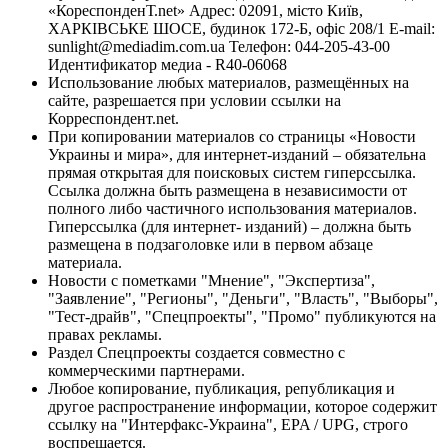
«КореспонденТ.net» Адрес: 02091, місто Київ,
ХАРКІВСЬКЕ ШОСЕ, будинок 172-Б, офіс 208/1 E-mail:
sunlight@mediadim.com.ua
Телефон: 044-205-43-00
Идентификатор медиа - R40-06068
Использование любых материалов, размещённых на
сайте, разрешается при условии ссылки на
Корреспондент.net.
При копировании материалов со страницы «Новости
Украины и мира», для интернет-изданий – обязательна
прямая открытая для поисковых систем гиперссылка.
Ссылка должна быть размещена в независимости от
полного либо частичного использования материалов.
Гиперссылка (для интернет- изданий) – должна быть
размещена в подзаголовке или в первом абзаце
материала.
Новости с пометками "Мнение", "Экспертиза",
"Заявление", "Регионы", "Деньги", "Власть", "Выборы",
"Тест-драйв", "Спецпроекты", "Промо" публикуются на
правах рекламы.
Раздел Спецпроекты создается совместно с
коммерческими партнерами.
Любое копирование, публикация, републикация и
другое распространение информации, которое содержит
ссылку на "Интерфакс-Украина", EPA / UPG, строго
воспрещается.