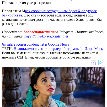
Первая партия уже распродана.
Перед этим М
аск сообщил сотрудникам SpaceX об угрозе
банкротства
. Это случится если если в следующем году
компания не сможет достичь частоты полета Starship хотя бы
раз в две недели.
Новости от
Корреспондент.net
в Telegram. Подписывайтесь
на наш канал
https://t.me/korrespondentnet
Читайте Korrespondent.net в Google News
ТЕГИ:
Недвижимость
,
миллиардер
,
бездомный
,
Илон Маск
Если вы заметили ошибку, выделите необходимый текст и
нажмите Ctrl+Enter, чтобы сообщить об этом редакции.