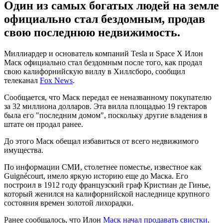
Один из самых богатых людей на земле
официально стал бездомным, продав
свою последнюю недвижимость.
Миллиардер и основатель компаний Tesla и Space X Илон
Маск официально стал бездомным после того, как продал
свою калифорнийскую виллу в Хиллсборо, сообщил
телеканал
Fox News
.
Сообщается, что Маск передал ее неназванному покупателю
за 32 миллиона долларов. Эта вилла площадью 19 гектаров
была его "последним домом", поскольку другие владения в
штате он продал ранее.
До этого Маск обещал избавиться от всего недвижимого
имущества.
По информации СМИ, столетнее поместье, известное как
Guignécourt, имело яркую историю еще до Маска. Его
построил в 1912 году французский граф Кристиан де Гинье,
который женился на калифорнийской наследнице крупного
состояния времен золотой лихорадки.
Ранее сообщалось, что Илон
Маск начал продавать свистки
.