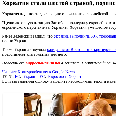
Хорватия стала шестой страной, подп
Хорватия подписала декларацию о признании европейской пе
"Ценю активную позицию Загреба в поддержку европейских и 
европейского перспективы Украины. Хорватия уже шестое госу
Ранее Зеленский заявил, что
Украина выполнила 60% требован
целью Украины.
Также Украина озвучила
ожидания от Восточного партнерства 
представляет альтернативу для него.
Новости от
Корреспондент.net
в Telegram. Подписывайтесь н
Читайте Korrespondent.net в Google News
ТЕГИ:
ЕС
,
Украина-ЕС
,
Евросоюз
,
Хорватия
Если вы заметили ошибку, выделите необходимый текст и нажми