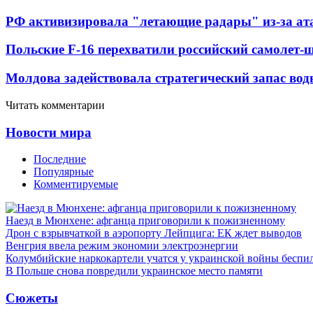
РФ активизировала "летающие радары" из-за а
Польские F-16 перехватили российский самолет-
Молдова задействовала стратегический запас вод
Читать комментарии
Новости мира
Последние
Популярные
Комментируемые
Наезд в Мюнхене: афганца приговорили к пожизненному
Дрон с взрывчаткой в аэропорту Лейпцига: ЕК ждет выводов
Венгрия ввела режим экономии электроэнергии
Колумбийские наркокартели учатся у украинской войны бесп
В Польше снова повредили украинское место памяти
Сюжеты