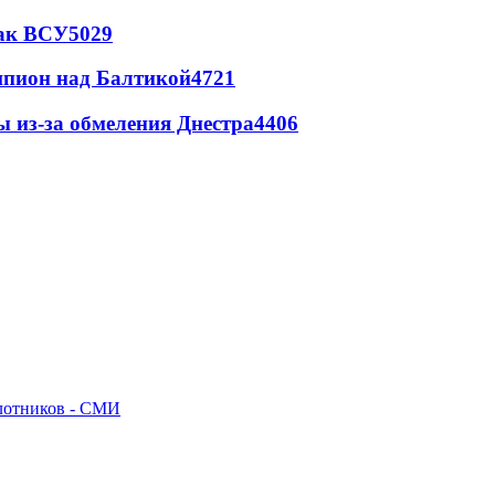
так ВСУ
5029
шпион над Балтикой
4721
ы из-за обмеления Днестра
4406
илотников - СМИ