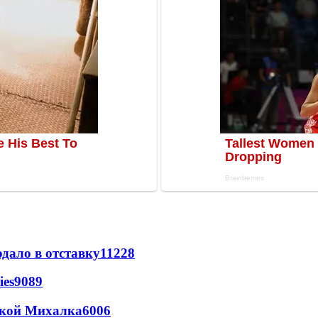
дало в отставку
11228
ies
9089
цкой Михалка
6006