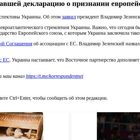
исавшей декларацию о признании европе
рспективы Украины. Об этом
заявил
президент Владимир Зеленски
евроатлантического стремления Украины. Важно, что сегодня бы
дарство Европейского союза, с которым Украина заключила тако
ий Соглашения
об ассоциации с ЕС. Владимир Зеленский назва
с ЕС
. Украина настаивает, что Восточное партнерство дополняе
а наш канал
https://t.me/korrespondentnet
те Ctrl+Enter, чтобы сообщить об этом редакции.