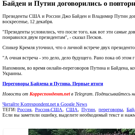
Байден и Путин договорились о повторн
Президенты США и России Джо Байден и Владимир Путин дого
воскресенье, 12 декабря.
"Президенты условились, что после того, как вот эти самые до
понравился двум президентам", - сказал Песков.
Спикер Кремля уточнил, что о личной встрече двух президенто
"А очная встреча - это дело, дело будущего. Рано пока об этом 
Напомним, во время онлайн-переговоров Путина и Байдена, кот
Украины.
Переговоры Байдена и Путина. Первые итоги
Новости от
Корреспондент.net
в Telegram. Подписывайтесь н
Читайте Korrespondent.net в Google News
ТЕГИ:
Россия
,
Россия-США
,
США
,
Путин
,
переговоры
,
Бай
Если вы заметили ошибку, выделите необходимый текст и нажми