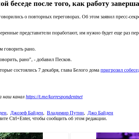
ой беседе после того, как работу заверш
ворились о повторных переговорах. Об этом заявил пресс-сек
веренные представители поработают, им нужно будет еще раз пер
м говорить рано.
говорить, рано", - добавил Песков.
орые состоялись 7 декабря, глава Белого дома
пригрозил собесе
а наш канал
https://t.me/korrespondentnet
ден
,
Джозеф Байден
,
Владимир Путин
,
Джо Байден
те Ctrl+Enter, чтобы сообщить об этом редакции.