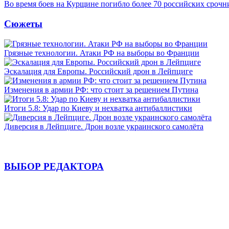
Во время боев на Курщине погибло более 70 российских сроч
Сюжеты
Грязные технологии. Атаки РФ на выборы во Франции
Эскалация для Европы. Российский дрон в Лейпциге
Изменения в армии РФ: что стоит за решением Путина
Итоги 5.8: Удар по Киеву и нехватка антибаллистики
Диверсия в Лейпциге. Дрон возле украинского самолёта
ВЫБОР РЕДАКТОРА