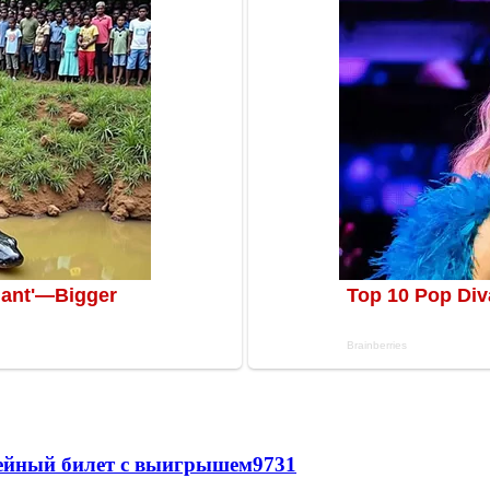
рейный билет с выигрышем
9731