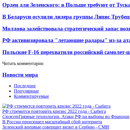
Орден для Зеленского: в Польше требуют от Туск
В Беларуси осудили лидера группы Ляпис Трубе
Молдова задействовала стратегический запас вод
РФ активизировала "летающие радары" из-за а
Польские F-16 перехватили российский самолет-
Читать комментарии
Новости мира
Последние
Популярные
Комментируемые
РФ стремится повторить кризис 2022 года - Сыбига
Сюжет
Грязные технологии. Атаки РФ на выборы во Франции
В России произошел масштабный сбой интернета
Зеленский впервые совершит визит в Сербию - СМИ