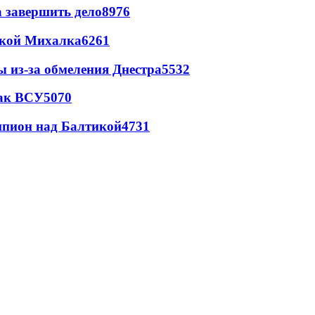
а завершить дело
8976
цкой Михалка
6261
ы из-за обмеления Днестра
5532
так ВСУ
5070
шпион над Балтикой
4731