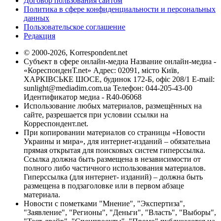
Договор пользования сайтом
Политика в сфере конфиденциальности и персональных
данных
Пользовательское соглашение
Редакция
© 2000-2026, Korrespondent.net
Субъект в сфере онлайн-медиа Название онлайн-медиа -
«КореспонденТ.net» Адрес: 02091, місто Київ,
ХАРКІВСЬКЕ ШОСЕ, будинок 172-Б, офіс 208/1 E-mail:
sunlight@mediadim.com.ua
Телефон: 044-205-43-00
Идентификатор медиа - R40-06068
Использование любых материалов, размещённых на
сайте, разрешается при условии ссылки на
Корреспондент.net.
При копировании материалов со страницы «Новости
Украины и мира», для интернет-изданий – обязательна
прямая открытая для поисковых систем гиперссылка.
Ссылка должна быть размещена в независимости от
полного либо частичного использования материалов.
Гиперссылка (для интернет- изданий) – должна быть
размещена в подзаголовке или в первом абзаце
материала.
Новости с пометками "Мнение", "Экспертиза",
"Заявление", "Регионы", "Деньги", "Власть", "Выборы",