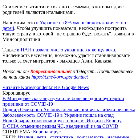
Снижение статистики связано с семьями, в которых двое
родителей являются итальянцами.
Напомним, что
в Украине на 8% уменьшилось количество
детей
. Чтобы улучшить показатели, необходимо построить
такую страну, в которой "не страшно будет рожать", заявили в
Минсоцполитики.
Также
в НАН назвали число украинцев к концу века
.
Численность населения, возможно, удастся стабилизировать
только за счет мигрантов - выходцев Азии, Кавказа.
Новости от
Корреспондент.net
в Telegram. Подписывайтесь
на наш канал
https://t.me/korrespondentnet
Читайте Korrespondent.net в Google News
Коронавирус
В Минздраве сказали, нужно ли больше одной бустерной
прививки от COVID-19
Подвид Омикрона Arcturus впервые привел к гибели человека
Заболеваемость COVID-19 в Украине пошла на спад
Новый вариант коронавируса попал из Индии в Европу
В США отменили режим ЧС, введенный из-за COVID
СПЕЦТЕМА:
Коронавирус
ТЕГИ:
Италия
,
дети
,
статистика
,
рождаемость
,
население
,