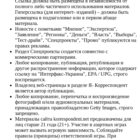
Ссылка должна быть размещена в независимости от
полного либо частичного использования материалов.
Гиперссылка (для интернет- изданий) – должна быть
размещена в подзаголовке или в первом абзаце
материала.
Новости с пометками "Мнение", "Экспертиза",
"Заявление", "Регионы", "Деньги", "Власть", "Выборы",
"Тест-драйв", "Спецпроекты", "Промо" публикуются на
правах рекламы.
Раздел Спецпроекты создается совместно с
коммерческими партнерами.
Любое копирование, публикация, републикация и
другое распространение информации, которое содержит
ссылку на "Интерфакс-Украина", EPA / UPG, строго
воспрещается.
Владелец веб-страницы в разделе Я- Корреспондент
является автор публикации.
Любое копирование, перепечатка и воспроизведение
фотографий и/или аудиовизуальных материалов,
принадлежащих правообладателю Getty Images, строго
запрещено.
Материалы сайта korrespondent.net предназначены для
лиц старше 21 года (21+). Участие в азартных играх
может вызвать игровую зависимость. Соблюдайте
правила (принципы) ответственной игры. При