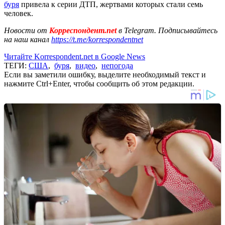
буря
привела к серии ДТП, жертвами которых стали семь
человек.
Новости от
Корреспондент.net
в Telegram. Подписывайтесь
на наш канал
https://t.me/korrespondentnet
Читайте Korrespondent.net в Google News
ТЕГИ:
США
,
буря
,
видео
,
непогода
Если вы заметили ошибку, выделите необходимый текст и
нажмите Ctrl+Enter, чтобы сообщить об этом редакции.