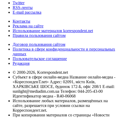
Twitter
RSS-ленты
E-mail рассылка
Контакты
Реклама на сайте
Использование материалов korrespondent.net
Правила пользования сайтом
Договор пользования сайтом
Политика в сфере конфиденциальности и персональных
данных
Пользовательское соглашение
Редакция
© 2000-2026, Korrespondent.net
Субъект в сфере онлайн-медиа Название онлайн-медиа -
«КореспонденТ.net» Адрес: 02091, місто Київ,
ХАРКІВСЬКЕ ШОСЕ, будинок 172-Б, офіс 208/1 E-mail:
sunlight@mediadim.com.ua
Телефон: 044-205-43-00
Идентификатор медиа - R40-06068
Использование любых материалов, размещённых на
сайте, разрешается при условии ссылки на
Корреспондент.net.
При копировании материалов со страницы «Новости