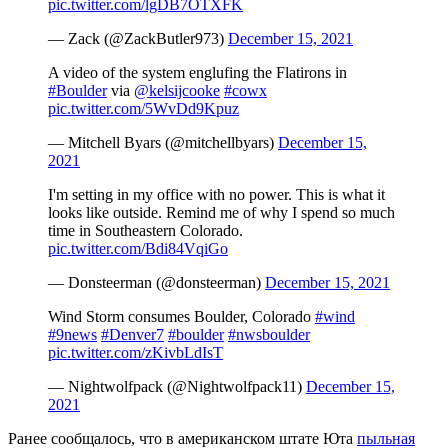
pic.twitter.com/lgDB7OTXFK
— Zack (@ZackButler973)
December 15, 2021
A video of the system englufing the Flatirons in
#Boulder
via
@kelsijcooke
#cowx
pic.twitter.com/5WvDd9Kpuz
— Mitchell Byars (@mitchellbyars)
December 15,
2021
I'm setting in my office with no power. This is what it
looks like outside. Remind me of why I spend so much
time in Southeastern Colorado.
pic.twitter.com/Bdi84VqiGo
— Donsteerman (@donsteerman)
December 15, 2021
Wind Storm consumes Boulder, Colorado
#wind
#9news
#Denver7
#boulder
#nwsboulder
pic.twitter.com/zKivbLdIsT
— Nightwolfpack (@Nightwolfpack11)
December 15,
2021
Ранее сообщалось, что в американском штате Юта
пыльная