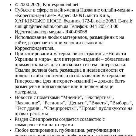
© 2000-2026, Korrespondent.net
Субъект в сфере онлайн-медиа Название онлайн-медиа -
«КореспонденТ.net» Адрес: 02091, місто Київ,
ХАРКІВСЬКЕ ШОСЕ, будинок 172-Б, офіс 208/1 E-mail:
sunlight@mediadim.com.ua
Телефон: 044-205-43-00
Идентификатор медиа - R40-06068
Использование любых материалов, размещённых на
сайте, разрешается при условии ссылки на
Корреспондент.net.
При копировании материалов со страницы «Новости
Украины и мира», для интернет-изданий – обязательна
прямая открытая для поисковых систем гиперссылка.
Ссылка должна быть размещена в независимости от
полного либо частичного использования материалов.
Гиперссылка (для интернет- изданий) – должна быть
размещена в подзаголовке или в первом абзаце
материала.
Новости с пометками "Мнение", "Экспертиза",
"Заявление", "Регионы", "Деньги", "Власть", "Выборы",
"Тест-драйв", "Спецпроекты", "Промо" публикуются на
правах рекламы.
Раздел Спецпроекты создается совместно с
коммерческими партнерами.
Любое копирование, публикация, републикация и
другое распространение информации, которое содержит