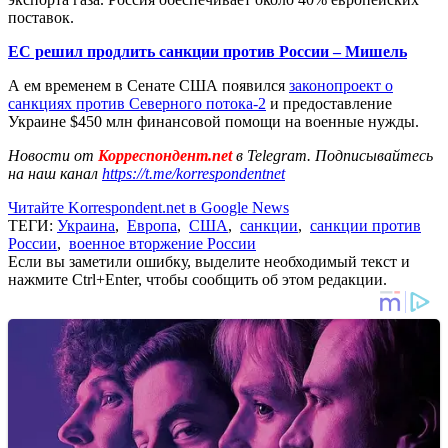
поставок.
ЕС решил продлить санкции против России – Мишель
А ем временем в Сенате США появился
законопроект о
санкциях против Северного потока-2
и предоставление
Украине $450 млн финансовой помощи на военные нужды.
Новости от
Корреспондент.net
в Telegram. Подписывайтесь
на наш канал
https://t.me/korrespondentnet
Читайте Korrespondent.net в Google News
ТЕГИ:
Украина
,
Европа
,
США
,
санкции
,
санкции против
России
,
военное вторжение России
Если вы заметили ошибку, выделите необходимый текст и
нажмите Ctrl+Enter, чтобы сообщить об этом редакции.