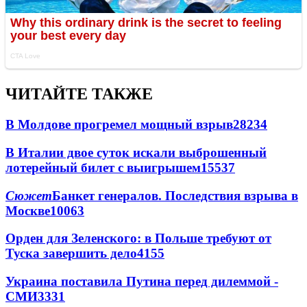
ЧИТАЙТЕ ТАКЖЕ
В Молдове прогремел мощный взрыв
28234
В Италии двое суток искали выброшенный
лотерейный билет с выигрышем
15537
Сюжет
Банкет генералов. Последствия взрыва в
Москве
10063
Орден для Зеленского: в Польше требуют от
Туска завершить дело
4155
Украина поставила Путина перед дилеммой -
СМИ
3331