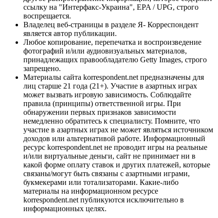
ссылку на "Интерфакс-Украина", EPA / UPG, строго
воспрещается.
Владелец веб-страницы в разделе Я- Корреспондент
является автор публикации.
Любое копирование, перепечатка и воспроизведение
фотографий и/или аудиовизуальных материалов,
принадлежащих правообладателю Getty Images, строго
запрещено.
Материалы сайта korrespondent.net предназначены для
лиц старше 21 года (21+). Участие в азартных играх
может вызвать игровую зависимость. Соблюдайте
правила (принципы) ответственной игры. При
обнаружении первых признаков зависимости
немедленно обратитесь к специалисту. Помните, что
участие в азартных играх не может являться источником
доходов или альтернативой работе. Информационный
ресурс korrespondent.net не проводит игры на реальные
и/или виртуальные деньги, сайт не принимает ни в
какой форме оплату ставок и других платежей, которые
связаны/могут быть связаны с азартными играми,
букмекерами или тотализаторами. Какие-либо
материалы на информационном ресурсе
korrespondent.net публикуются исключительно в
информационных целях.