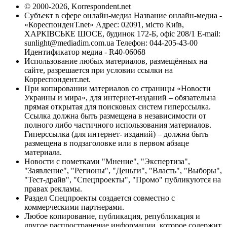
© 2000-2026, Korrespondent.net
Субъект в сфере онлайн-медиа Название онлайн-медиа -
«КореспонденТ.net» Адрес: 02091, місто Київ,
ХАРКІВСЬКЕ ШОСЕ, будинок 172-Б, офіс 208/1 E-mail:
sunlight@mediadim.com.ua
Телефон: 044-205-43-00
Идентификатор медиа - R40-06068
Использование любых материалов, размещённых на
сайте, разрешается при условии ссылки на
Корреспондент.net.
При копировании материалов со страницы «Новости
Украины и мира», для интернет-изданий – обязательна
прямая открытая для поисковых систем гиперссылка.
Ссылка должна быть размещена в независимости от
полного либо частичного использования материалов.
Гиперссылка (для интернет- изданий) – должна быть
размещена в подзаголовке или в первом абзаце
материала.
Новости с пометками "Мнение", "Экспертиза",
"Заявление", "Регионы", "Деньги", "Власть", "Выборы",
"Тест-драйв", "Спецпроекты", "Промо" публикуются на
правах рекламы.
Раздел Спецпроекты создается совместно с
коммерческими партнерами.
Любое копирование, публикация, републикация и
другое распространение информации, которое содержит