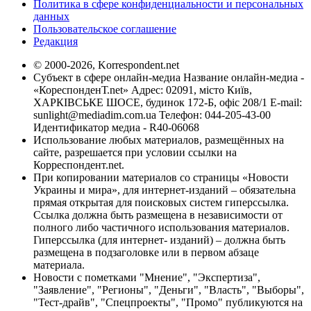
Политика в сфере конфиденциальности и персональных
данных
Пользовательское соглашение
Редакция
© 2000-2026, Korrespondent.net
Субъект в сфере онлайн-медиа Название онлайн-медиа -
«КореспонденТ.net» Адрес: 02091, місто Київ,
ХАРКІВСЬКЕ ШОСЕ, будинок 172-Б, офіс 208/1 E-mail:
sunlight@mediadim.com.ua
Телефон: 044-205-43-00
Идентификатор медиа - R40-06068
Использование любых материалов, размещённых на
сайте, разрешается при условии ссылки на
Корреспондент.net.
При копировании материалов со страницы «Новости
Украины и мира», для интернет-изданий – обязательна
прямая открытая для поисковых систем гиперссылка.
Ссылка должна быть размещена в независимости от
полного либо частичного использования материалов.
Гиперссылка (для интернет- изданий) – должна быть
размещена в подзаголовке или в первом абзаце
материала.
Новости с пометками "Мнение", "Экспертиза",
"Заявление", "Регионы", "Деньги", "Власть", "Выборы",
"Тест-драйв", "Спецпроекты", "Промо" публикуются на