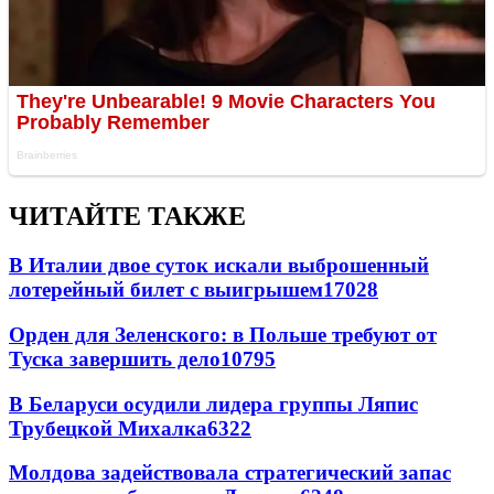
ЧИТАЙТЕ ТАКЖЕ
В Италии двое суток искали выброшенный
лотерейный билет с выигрышем
17028
Орден для Зеленского: в Польше требуют от
Туска завершить дело
10795
В Беларуси осудили лидера группы Ляпис
Трубецкой Михалка
6322
Молдова задействовала стратегический запас