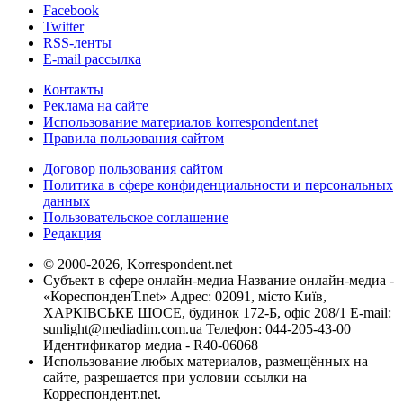
Facebook
Twitter
RSS-ленты
E-mail рассылка
Контакты
Реклама на сайте
Использование материалов korrespondent.net
Правила пользования сайтом
Договор пользования сайтом
Политика в сфере конфиденциальности и персональных
данных
Пользовательское соглашение
Редакция
© 2000-2026, Korrespondent.net
Субъект в сфере онлайн-медиа Название онлайн-медиа -
«КореспонденТ.net» Адрес: 02091, місто Київ,
ХАРКІВСЬКЕ ШОСЕ, будинок 172-Б, офіс 208/1 E-mail:
sunlight@mediadim.com.ua
Телефон: 044-205-43-00
Идентификатор медиа - R40-06068
Использование любых материалов, размещённых на
сайте, разрешается при условии ссылки на
Корреспондент.net.