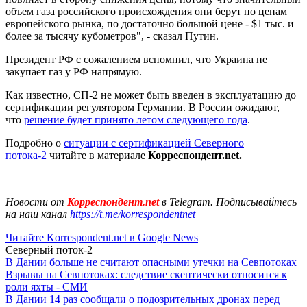
объем газа российского происхождения они берут по ценам
европейского рынка, по достаточно большой цене - $1 тыс. и
более за тысячу кубометров", - сказал Путин.
Президент РФ с сожалением вспомнил, что Украина не
закупает газ у РФ напрямую.
Как известно, СП-2 не может быть введен в эксплуатацию до
сертификации регулятором Германии. В России ожидают,
что
решение будет принято летом следующего года
.
Подробно о
ситуации с сертификацией Северного
потока-2
читайте в материале
Корреспондент.net.
Новости от
Корреспондент.net
в Telegram. Подписывайтесь
на наш канал
https://t.me/korrespondentnet
Читайте Korrespondent.net в Google News
Северный поток-2
В Дании больше не считают опасными утечки на Севпотоках
Взрывы на Севпотоках: следствие скептически относится к
роли яхты - СМИ
В Дании 14 раз сообщали о подозрительных дронах перед