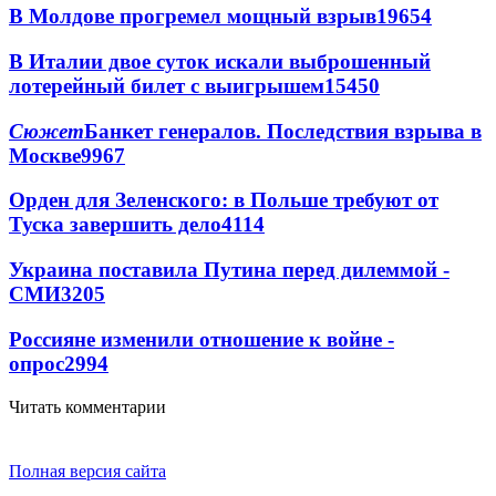
В Молдове прогремел мощный взрыв
19654
В Италии двое суток искали выброшенный
лотерейный билет с выигрышем
15450
Сюжет
Банкет генералов. Последствия взрыва в
Москве
9967
Орден для Зеленского: в Польше требуют от
Туска завершить дело
4114
Украина поставила Путина перед дилеммой -
СМИ
3205
Россияне изменили отношение к войне -
опрос
2994
Читать комментарии
Полная версия сайта