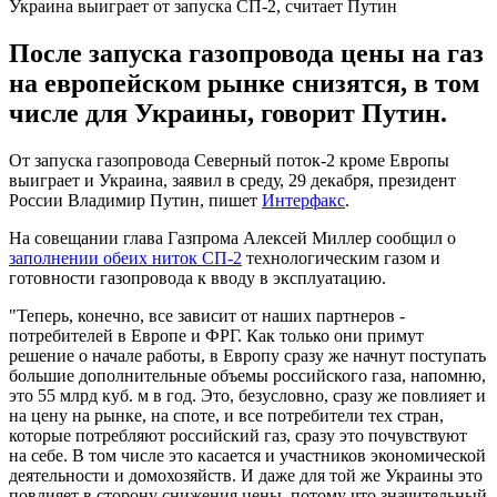
Украина выиграет от запуска СП-2, считает Путин
После запуска газопровода цены на газ
на европейском рынке снизятся, в том
числе для Украины, говорит Путин.
От запуска газопровода Северный поток-2 кроме Европы
выиграет и Украина, заявил в среду, 29 декабря, президент
России Владимир Путин, пишет
Интерфакс
.
На совещании глава Газпрома Алексей Миллер сообщил о
заполнении обеих ниток СП-2
технологическим газом и
готовности газопровода к вводу в эксплуатацию.
"Теперь, конечно, все зависит от наших партнеров -
потребителей в Европе и ФРГ. Как только они примут
решение о начале работы, в Европу сразу же начнут поступать
большие дополнительные объемы российского газа, напомню,
это 55 млрд куб. м в год. Это, безусловно, сразу же повлияет и
на цену на рынке, на споте, и все потребители тех стран,
которые потребляют российский газ, сразу это почувствуют
на себе. В том числе это касается и участников экономической
деятельности и домохозяйств. И даже для той же Украины это
повлияет в сторону снижения цены, потому что значительный