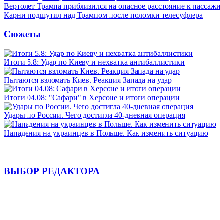
Вертолет Трампа приблизился на опасное расстояние к пассаж
Карни подшутил над Трампом после поломки телесуфлера
Сюжеты
Итоги 5.8: Удар по Киеву и нехватка антибаллистики
Пытаются взломать Киев. Реакция Запада на удар
Итоги 04.08: "Сафари" в Херсоне и итоги операции
Удары по России. Чего достигла 40-дневная операция
Нападения на украинцев в Польше. Как изменить ситуацию
ВЫБОР РЕДАКТОРА