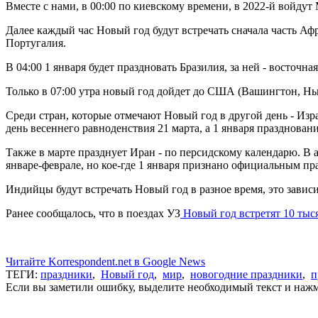
Вместе с нами, в 00:00 по киевскому времени, в 2022-й войду
Далее каждый час Новый год будут встречать сначала часть Аф
Португалия.
В 04:00 1 января будет праздновать Бразилия, за ней - восточна
Только в 07:00 утра новый год дойдет до США (Вашингтон, Н
Среди стран, которые отмечают Новый год в другой день - Изр
день весеннего равноденствия 21 марта, а 1 января празднован
Также в марте празднует Иран - по персидскому календарю. В 
январе-феврале, но кое-где 1 января признано официальным пр
Индийцы будут встречать Новый год в разное время, это завис
Ранее сообщалось, что в поездах УЗ
Новый год встретят 10 тыс
Читайте Korrespondent.net в Google News
ТЕГИ:
праздники
,
Новый год
,
мир
,
новогодние праздники
,
п
Если вы заметили ошибку, выделите необходимый текст и нажми