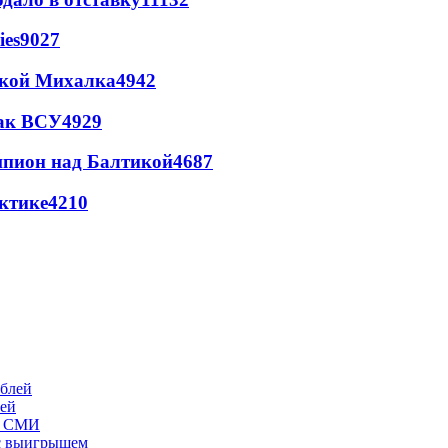
ies
9027
цкой Михалка
4942
так ВСУ
4929
шпион над Балтикой
4687
ктике
4210
лей
- СМИ
 с выигрышем