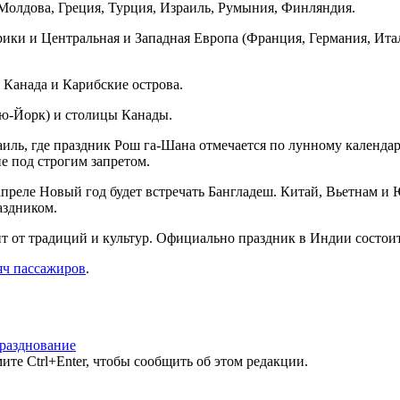
т Молдова, Греция, Турция, Израиль, Румыния, Финляндия.
рики и Центральная и Западная Европа (Франция, Германия, Итал
я Канада и Карибские острова.
ью-Йорк) и столицы Канады.
аиль, где праздник Рош га-Шана отмечается по лунному календар
ие под строгим запретом.
апреле Новый год будет встречать Бангладеш. Китай, Вьетнам и
аздником.
ит от традиций и культур. Официально праздник в Индии состоит
яч пассажиров
.
разднование
те Ctrl+Enter, чтобы сообщить об этом редакции.