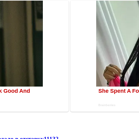
дало в отставку
11132