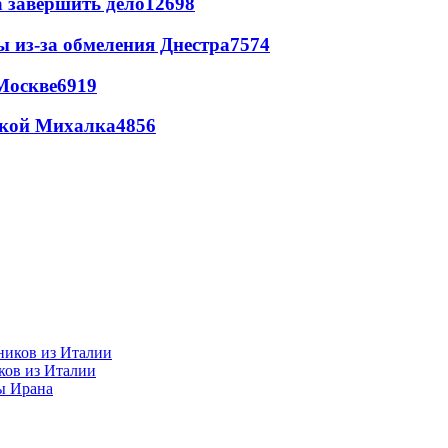
а завершить дело
12698
ы из-за обмеления Днестра
7574
Москве
6919
цкой Михалка
4856
ков из Италии
ы Ирана