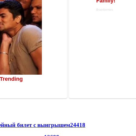
рейный билет с выигрышем
24418