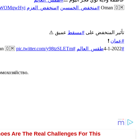
/yRWOMqwHyi
#منخفض_العزم
#منخفض_الخمسين
Oman 🇴🇲
تأثير المنخفض على
#مسقط
عميق ⚠️
❗️
#عمان
an 🇴🇲
pic.twitter.com/y98tzSLETm
#Muscat
4-1-2022
#طقس_العالم
омохозяйство.