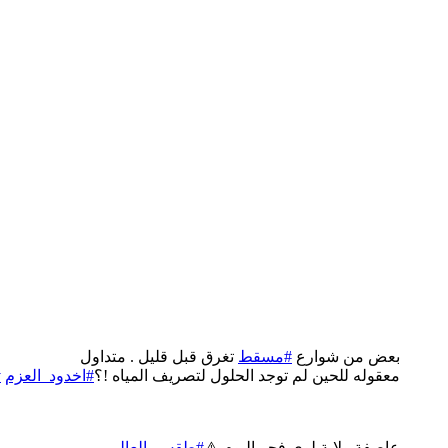
بعض من شوارع
#مسقط
تغرق قبل قليل . متداول
v
#اخدود_العزم
معقوله للحين لم توجد الحلول لتصريف المياه !؟
عاصفة ولاية لوي فجر اليوم ⚠️
#طقس_العالم