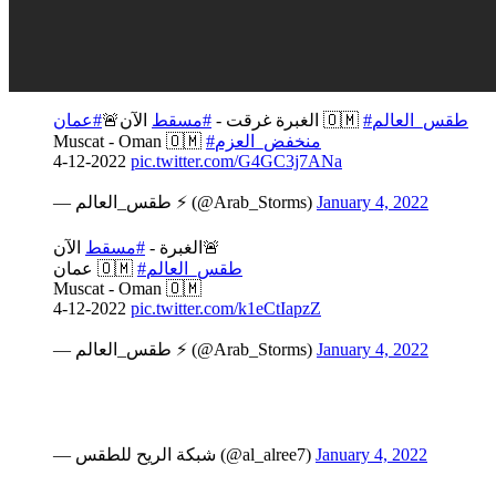
#عمان
الآن🚨
#مسقط
الغبرة غرقت -
🇴🇲
#طقس_العالم
Muscat - Oman 🇴🇲
#منخفض_العزم
4-12-2022
pic.twitter.com/G4GC3j7ANa
— طقس_العالم ⚡️ (@Arab_Storms)
January 4, 2022
الآن🚨
الغبرة -
#مسقط
#طقس_العالم
عمان 🇴🇲
Muscat - Oman 🇴🇲
4-12-2022
pic.twitter.com/k1eCtIapzZ
— طقس_العالم ⚡️ (@Arab_Storms)
January 4, 2022
— شبكة الريح للطقس (@al_alree7)
January 4, 2022