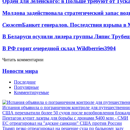
Орден для Зеленского: в Польше требуют от Туск
Молдова задействовала стратегический запас вод
Сюжет
Банкет генералов. Последствия взрыва в 
В Беларуси осудили лидера группы Ляпис Трубе
В РФ горит очередной склад Wildberries
3904
Читать комментарии
Новости мира
Последние
Популярные
Комментируемые
Испания объявила о пограничном контроле для путешественни
США перехватили более 50 судов после возобновления блокад
Пентагон купит лазеры для борьбы с дронами $400 млн - СМИ
ЕС отреагировал на "адские санкции" США против России
Трамп резко отреагировал на решение суда по бальному залу