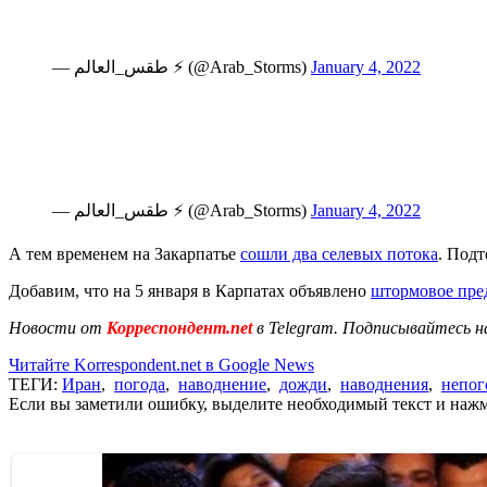
— طقس_العالم ⚡️ (@Arab_Storms)
January 4, 2022
— طقس_العالم ⚡️ (@Arab_Storms)
January 4, 2022
А тем временем на Закарпатье
сошли два селевых потока
. Под
Добавим, что на 5 января в Карпатах объявлено
штормовое пре
Новости от
Корреспондент.net
в Telegram. Подписывайтесь н
Читайте Korrespondent.net в Google News
ТЕГИ:
Иран
,
погода
,
наводнение
,
дожди
,
наводнения
,
непог
Если вы заметили ошибку, выделите необходимый текст и нажми