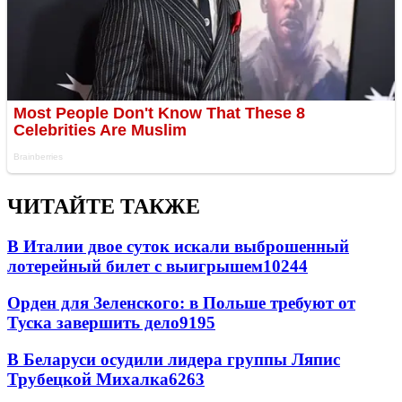
ЧИТАЙТЕ ТАКЖЕ
В Италии двое суток искали выброшенный
лотерейный билет с выигрышем
10244
Орден для Зеленского: в Польше требуют от
Туска завершить дело
9195
В Беларуси осудили лидера группы Ляпис
Трубецкой Михалка
6263