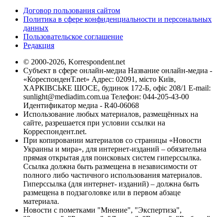
Договор пользования сайтом
Политика в сфере конфиденциальности и персональных
данных
Пользовательское соглашение
Редакция
© 2000-2026, Korrespondent.net
Субъект в сфере онлайн-медиа Название онлайн-медиа -
«КореспонденТ.net» Адрес: 02091, місто Київ,
ХАРКІВСЬКЕ ШОСЕ, будинок 172-Б, офіс 208/1 E-mail:
sunlight@mediadim.com.ua
Телефон: 044-205-43-00
Идентификатор медиа - R40-06068
Использование любых материалов, размещённых на
сайте, разрешается при условии ссылки на
Корреспондент.net.
При копировании материалов со страницы «Новости
Украины и мира», для интернет-изданий – обязательна
прямая открытая для поисковых систем гиперссылка.
Ссылка должна быть размещена в независимости от
полного либо частичного использования материалов.
Гиперссылка (для интернет- изданий) – должна быть
размещена в подзаголовке или в первом абзаце
материала.
Новости с пометками "Мнение", "Экспертиза",