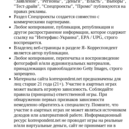
"Заявление", "Регионы", "Деньги", "Власть", "Выборы",
"Тест-драйв", "Спецпроекты", "Промо" публикуются на
правах рекламы.
Раздел Спецпроекты создается совместно с
коммерческими партнерами.
Любое копирование, публикация, републикация и
другое распространение информации, которое содержит
ссылку на "Интерфакс-Украина", EPA / UPG, строго
воспрещается.
Владелец веб-страницы в разделе Я- Корреспондент
является автор публикации.
Любое копирование, перепечатка и воспроизведение
фотографий и/или аудиовизуальных материалов,
принадлежащих правообладателю Getty Images, строго
запрещено.
Материалы сайта korrespondent.net предназначены для
лиц старше 21 года (21+). Участие в азартных играх
может вызвать игровую зависимость. Соблюдайте
правила (принципы) ответственной игры. При
обнаружении первых признаков зависимости
немедленно обратитесь к специалисту. Помните, что
участие в азартных играх не может являться источником
доходов или альтернативой работе. Информационный
ресурс korrespondent.net не проводит игры на реальные
и/или виртуальные деньги, сайт не принимает ни в