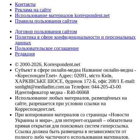
Контакты
Реклама на сайте
Использование материалов korrespondent.net
Правила пользования сайтом
Договор пользования сайтом
Политика в сфере конфиденциальности и персональных
данных
Пользовательское соглашение
Редакция
© 2000-2026, Korrespondent.net
Субъект в сфере онлайн-медиа Название онлайн-медиа -
«КореспонденТ.net» Адрес: 02091, місто Київ,
ХАРКІВСЬКЕ ШОСЕ, будинок 172-Б, офіс 208/1 E-mail:
sunlight@mediadim.com.ua
Телефон: 044-205-43-00
Идентификатор медиа - R40-06068
Использование любых материалов, размещённых на
сайте, разрешается при условии ссылки на
Корреспондент.net.
При копировании материалов со страницы «Новости
Украины и мира», для интернет-изданий – обязательна
прямая открытая для поисковых систем гиперссылка.
Ссылка должна быть размещена в независимости от
полного либо частичного использования материалов.