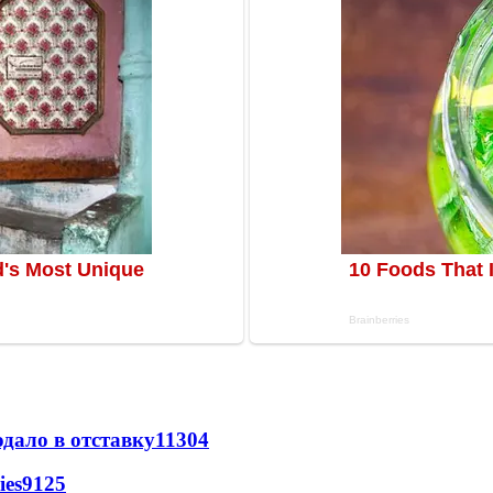
дало в отставку
11304
ies
9125