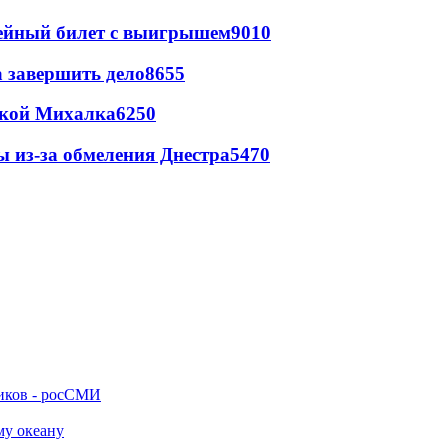
рейный билет с выигрышем
9010
а завершить дело
8655
цкой Михалка
6250
ы из-за обмеления Днестра
5470
ников - росСМИ
му океану