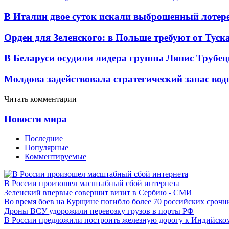
В Италии двое суток искали выброшенный лоте
Орден для Зеленского: в Польше требуют от Туск
В Беларуси осудили лидера группы Ляпис Трубе
Молдова задействовала стратегический запас вод
Читать комментарии
Новости мира
Последние
Популярные
Комментируемые
В России произошел масштабный сбой интернета
Зеленский впервые совершит визит в Сербию - СМИ
Во время боев на Курщине погибло более 70 российских сроч
Дроны ВСУ удорожили перевозку грузов в порты РФ
В России предложили построить железную дорогу к Индийско