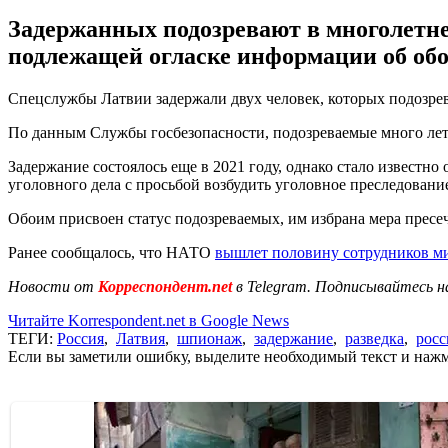
Задержанных подозревают в многолетнем
подлежащей огласке информации об обо
Спецслужбы Латвии задержали двух человек, которых подозрев
По данным Службы госбезопасности, подозреваемые много лет
Задержание состоялось еще в 2021 году, однако стало известн
уголовного дела с просьбой возбудить уголовное преследовани
Обоим присвоен статус подозреваемых, им избрана мера пресеч
Ранее сообщалось, что НАТО
вышлет половину сотрудников м
Новости от
Корреспондент.net
в Telegram. Подписывайтесь н
Читайте Korrespondent.net в Google News
ТЕГИ:
Россия
,
Латвия
,
шпионаж
,
задержание
,
разведка
,
рос
Если вы заметили ошибку, выделите необходимый текст и нажми