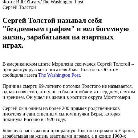
Фото: Bill O'Leary/The Washington Post
Сергей Толстой
Сергей Толстой называл себя
"бездомным графом" и вел богемную
жизнь, зарабатывая на азартных
играх.
В американском штате Мэриленд скончался Сергей Толстой –
праправнук русского писателя Льва Толстого. Об этом
сообщила газета
The Washington Post
.
Причина смерти 99-летнего потомка Толстого не называется,
однако известно, что у него были проблемы с сердцем, слухом
и зрением. Он ушел из жизни в хосписе округа Монтгомери.
Сергей был одним из более 200 прямых родственников
писателя и единственным сыном внучки Веры, которая
покинула Россию в 1920 году.
Большую часть жизни праправнук Толстого прожил в Европе,
зарабатывая на жизнь азартными играми, а в конце 1960-х