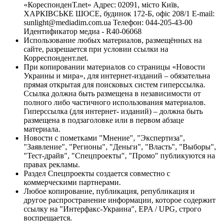
«КореспонденТ.net» Адрес: 02091, місто Київ,
ХАРКІВСЬКЕ ШОСЕ, будинок 172-Б, офіс 208/1 E-mail:
sunlight@mediadim.com.ua
Телефон: 044-205-43-00
Идентификатор медиа - R40-06068
Использование любых материалов, размещённых на
сайте, разрешается при условии ссылки на
Корреспондент.net.
При копировании материалов со страницы «Новости
Украины и мира», для интернет-изданий – обязательна
прямая открытая для поисковых систем гиперссылка.
Ссылка должна быть размещена в независимости от
полного либо частичного использования материалов.
Гиперссылка (для интернет- изданий) – должна быть
размещена в подзаголовке или в первом абзаце
материала.
Новости с пометками "Мнение", "Экспертиза",
"Заявление", "Регионы", "Деньги", "Власть", "Выборы",
"Тест-драйв", "Спецпроекты", "Промо" публикуются на
правах рекламы.
Раздел Спецпроекты создается совместно с
коммерческими партнерами.
Любое копирование, публикация, републикация и
другое распространение информации, которое содержит
ссылку на "Интерфакс-Украина", EPA / UPG, строго
воспрещается.