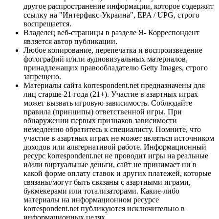
другое распространение информации, которое содержит
ссылку на "Интерфакс-Украина", EPA / UPG, строго
воспрещается.
Владелец веб-страницы в разделе Я- Корреспондент
является автор публикации.
Любое копирование, перепечатка и воспроизведение
фотографий и/или аудиовизуальных материалов,
принадлежащих правообладателю Getty Images, строго
запрещено.
Материалы сайта korrespondent.net предназначены для
лиц старше 21 года (21+). Участие в азартных играх
может вызвать игровую зависимость. Соблюдайте
правила (принципы) ответственной игры. При
обнаружении первых признаков зависимости
немедленно обратитесь к специалисту. Помните, что
участие в азартных играх не может являться источником
доходов или альтернативой работе. Информационный
ресурс korrespondent.net не проводит игры на реальные
и/или виртуальные деньги, сайт не принимает ни в
какой форме оплату ставок и других платежей, которые
связаны/могут быть связаны с азартными играми,
букмекерами или тотализаторами. Какие-либо
материалы на информационном ресурсе
korrespondent.net публикуются исключительно в
информационных целях.