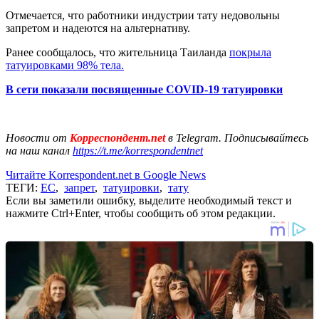
Отмечается, что работники индустрии тату недовольны
запретом и надеются на альтернативу.
Ранее сообщалось, что жительница Таиланда
покрыла
татуировками 98% тела.
В сети показали посвященные COVID-19 татуировки
Новости от
Корреспондент.net
в Telegram. Подписывайтесь
на наш канал
https://t.me/korrespondentnet
Читайте Korrespondent.net в Google News
ТЕГИ:
ЕС
,
запрет
,
татуировки
,
тату
Если вы заметили ошибку, выделите необходимый текст и
нажмите Ctrl+Enter, чтобы сообщить об этом редакции.