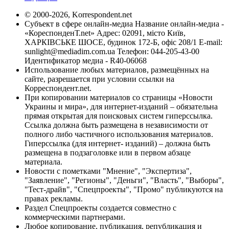
© 2000-2026, Korrespondent.net
Субъект в сфере онлайн-медиа Название онлайн-медиа -
«КореспонденТ.net» Адрес: 02091, місто Київ,
ХАРКІВСЬКЕ ШОСЕ, будинок 172-Б, офіс 208/1 E-mail:
sunlight@mediadim.com.ua
Телефон: 044-205-43-00
Идентификатор медиа - R40-06068
Использование любых материалов, размещённых на
сайте, разрешается при условии ссылки на
Корреспондент.net.
При копировании материалов со страницы «Новости
Украины и мира», для интернет-изданий – обязательна
прямая открытая для поисковых систем гиперссылка.
Ссылка должна быть размещена в независимости от
полного либо частичного использования материалов.
Гиперссылка (для интернет- изданий) – должна быть
размещена в подзаголовке или в первом абзаце
материала.
Новости с пометками "Мнение", "Экспертиза",
"Заявление", "Регионы", "Деньги", "Власть", "Выборы",
"Тест-драйв", "Спецпроекты", "Промо" публикуются на
правах рекламы.
Раздел Спецпроекты создается совместно с
коммерческими партнерами.
Любое копирование, публикация, републикация и