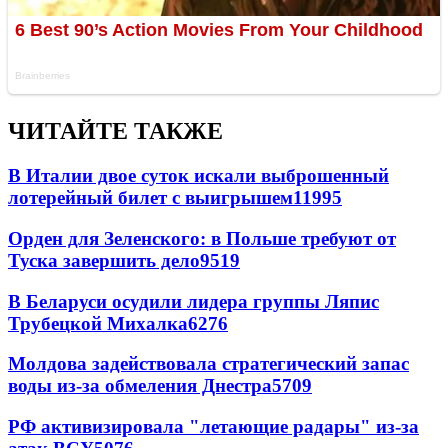
ЧИТАЙТЕ ТАКЖЕ
В Италии двое суток искали выброшенный
лотерейный билет с выигрышем
11995
Орден для Зеленского: в Польше требуют от
Туска завершить дело
9519
В Беларуси осудили лидера группы Ляпис
Трубецкой Михалка
6276
Молдова задействовала стратегический запас
воды из-за обмеления Днестра
5709
РФ активизировала "летающие радары" из-за