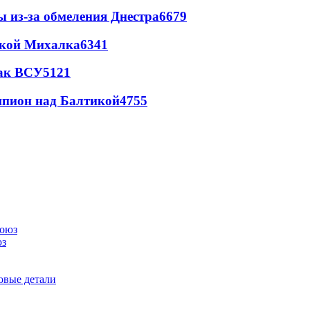
ы из-за обмеления Днестра
6679
цкой Михалка
6341
так ВСУ
5121
шпион над Балтикой
4755
юз
овые детали