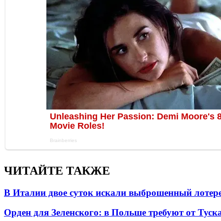
ЧИТАЙТЕ ТАКЖЕ
В Италии двое суток искали выброшенный лоте
Орден для Зеленского: в Польше требуют от Туск