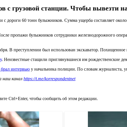
в с грузовой станции. Чтобы вывезти на
и с дороги 60 тонн булыжников. Сумма ущерба составляет около
После пропажи булыжников сотрудники железнодорожного опера
бря. В преступлении был использован экскаватор. Похищенное 
у
. Неизвестные стащили приглянувшиеся им рождественские дек
н брал интервью
у начальника полиции. По словам журналиста, у
а наш канал
https://t.me/korrespondentnet
те Ctrl+Enter, чтобы сообщить об этом редакции.