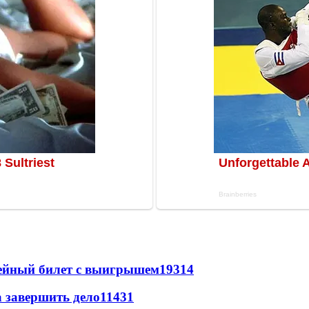
рейный билет с выигрышем
19314
а завершить дело
11431