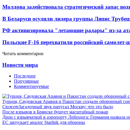
Молдова задействовала стратегический запас вод
В Беларуси осудили лидера группы Ляпис Трубе
РФ активизировала "летающие радары" из-за а
Польские F-16 перехватили российский самолет-
Читать комментарии
Новости мира
Последние
Популярные
Комментируемые
Турция, Саудовская Аравия и Пакистан создали оборонный со
Сюжет
Загадочный звук напугал Москву: что это было
После взрывов в Брянске бушует масштабный пожар
Дрон с взрывчаткой в аэропорту Лейпцига: Германия назвала н
ЕС запускает аналог Starlink для обороны