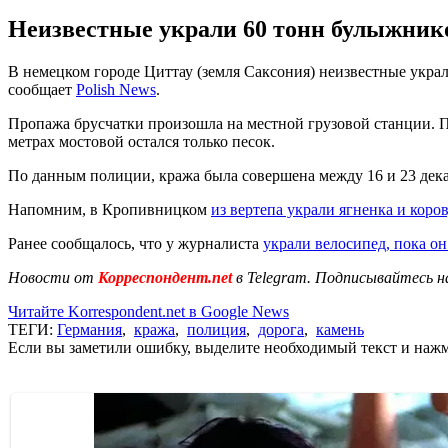
Неизвестные украли 60 тонн булыжнико
В немецком городе Циттау (земля Саксония) неизвестные украл
сообщает
Polish News
.
Пропажа брусчатки произошла на местной грузовой станции. 
метрах мостовой остался только песок.
По данным полиции, кража была совершена между 16 и 23 дека
Напомним, в Кропивницком
из вертепа украли ягненка и коров
Ранее сообщалось, что у журналиста
украли велосипед, пока о
Новости от
Корреспондент.net
в Telegram. Подписывайтесь н
Читайте Korrespondent.net в Google News
ТЕГИ:
Германия
,
кража
,
полиция
,
дорога
,
камень
Если вы заметили ошибку, выделите необходимый текст и нажми