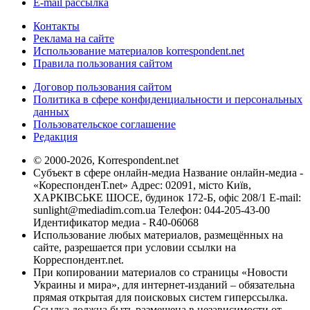
E-mail рассылка
Контакты
Реклама на сайте
Использование материалов korrespondent.net
Правила пользования сайтом
Договор пользования сайтом
Политика в сфере конфиденциальности и персональных
данных
Пользовательское соглашение
Редакция
© 2000-2026, Korrespondent.net
Субъект в сфере онлайн-медиа Название онлайн-медиа -
«КореспонденТ.net» Адрес: 02091, місто Київ,
ХАРКІВСЬКЕ ШОСЕ, будинок 172-Б, офіс 208/1 E-mail:
sunlight@mediadim.com.ua
Телефон: 044-205-43-00
Идентификатор медиа - R40-06068
Использование любых материалов, размещённых на
сайте, разрешается при условии ссылки на
Корреспондент.net.
При копировании материалов со страницы «Новости
Украины и мира», для интернет-изданий – обязательна
прямая открытая для поисковых систем гиперссылка.
Ссылка должна быть размещена в независимости от