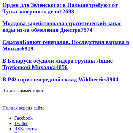
Орден для Зеленского: в Польше требуют от
Туска завершить дело
12698
Молдова задействовала стратегический запас
воды из-за обмеления Днестра
7574
Сюжет
Банкет генералов. Последствия взрыва в
Москве
6919
В Беларуси осудили лидера группы Ляпис
Трубецкой Михалка
4856
В РФ горит очередной склад Wildberries
3904
Читать комментарии
Полная версия сайта
Facebook
Twitter
RSS-ленты