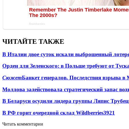
ЧИТАЙТЕ ТАКЖЕ
В Италии двое суток искали выброшенный лоте
Орден для Зеленского: в Польше требуют от Туск
Сюжет
Банкет генералов. Последствия взрыва в 
Молдова задействовала стратегический запас вод
В Беларуси осудили лидера группы Ляпис Трубе
В РФ горит очередной склад Wildberries
3921
Читать комментарии