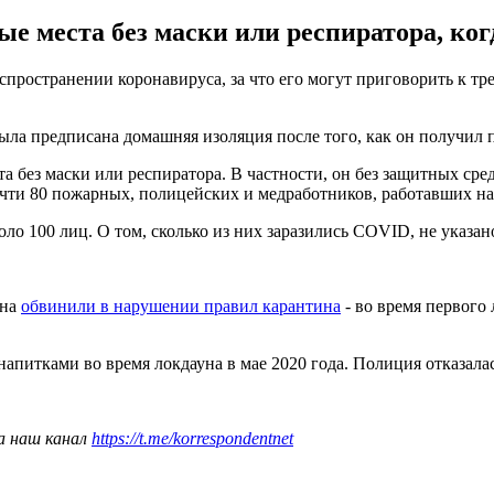
места без маски или респиратора, когд
остранении коронавируса, за что его могут приговорить к трем
ыла предписана домашняя изоляция после того, как он получил 
без маски или респиратора. В частности, он без защитных средс
очти 80 пожарных, полицейских и медработников, работавших на
ло 100 лиц. О том, сколько из них заразились COVID, не указан
она
обвинили в нарушении правил карантина
- во время первого 
 напитками во время локдауна в мае 2020 года. Полиция отказала
а наш канал
https://t.me/korrespondentnet