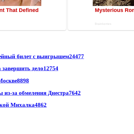
рейный билет с выигрышем
24477
а завершить дело
12754
Москве
8898
ы из-за обмеления Днестра
7642
цкой Михалка
4862