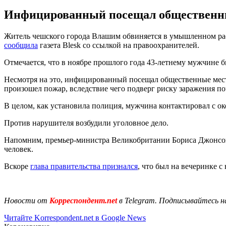
Инфицированный посещал общественные 
Житель чешского города Влашим обвиняется в умышленном распр
сообщила
газета Вlesk со ссылкой на правоохранителей.
Отмечается, что в ноябре прошлого года 43-летнему мужчине б
Несмотря на это, инфицированный посещал общественные места 
произошел пожар, вследствие чего подверг риску заражения п
В целом, как установила полиция, мужчина контактировал с око
Против нарушителя возбудили уголовное дело.
Напомним, премьер-министра Великобритании Бориса Джонс
человек.
Вскоре
глава правительства признался
, что был на вечеринке с
Новости от
Корреспондент.net
в Telegram. Подписывайтесь н
Читайте Korrespondent.net в Google News