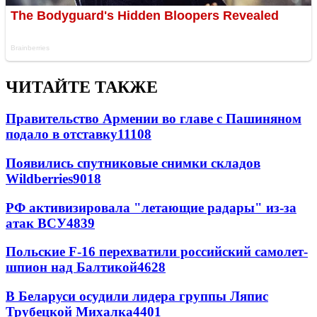
ЧИТАЙТЕ ТАКЖЕ
Правительство Армении во главе с Пашиняном
подало в отставку
11108
Появились спутниковые снимки складов
Wildberries
9018
РФ активизировала "летающие радары" из-за
атак ВСУ
4839
Польские F-16 перехватили российский самолет-
шпион над Балтикой
4628
В Беларуси осудили лидера группы Ляпис
Трубецкой Михалка
4401