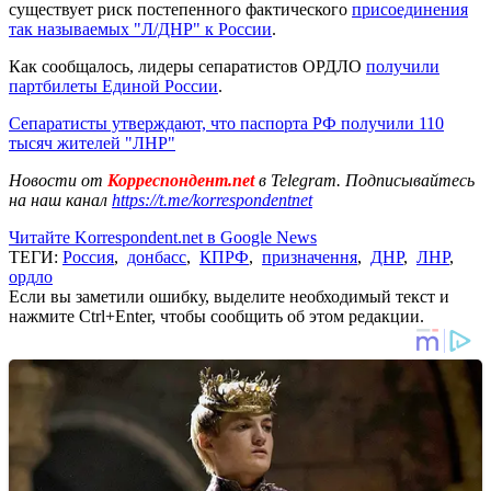
существует риск постепенного фактического
присоединения
так называемых "Л/ДНР" к России
.
Как сообщалось, лидеры сепаратистов ОРДЛО
получили
партбилеты Единой России
.
Сепаратисты утверждают, что паспорта РФ получили 110
тысяч жителей "ЛНР"
Новости от
Корреспондент.net
в Telegram. Подписывайтесь
на наш канал
https://t.me/korrespondentnet
Читайте Korrespondent.net в Google News
ТЕГИ:
Россия
,
донбасс
,
КПРФ
,
призначення
,
ДНР
,
ЛНР
,
ордло
Если вы заметили ошибку, выделите необходимый текст и
нажмите Ctrl+Enter, чтобы сообщить об этом редакции.