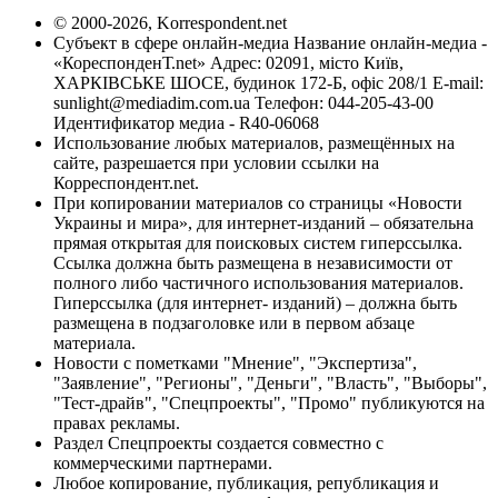
© 2000-2026, Korrespondent.net
Субъект в сфере онлайн-медиа Название онлайн-медиа -
«КореспонденТ.net» Адрес: 02091, місто Київ,
ХАРКІВСЬКЕ ШОСЕ, будинок 172-Б, офіс 208/1 E-mail:
sunlight@mediadim.com.ua
Телефон: 044-205-43-00
Идентификатор медиа - R40-06068
Использование любых материалов, размещённых на
сайте, разрешается при условии ссылки на
Корреспондент.net.
При копировании материалов со страницы «Новости
Украины и мира», для интернет-изданий – обязательна
прямая открытая для поисковых систем гиперссылка.
Ссылка должна быть размещена в независимости от
полного либо частичного использования материалов.
Гиперссылка (для интернет- изданий) – должна быть
размещена в подзаголовке или в первом абзаце
материала.
Новости с пометками "Мнение", "Экспертиза",
"Заявление", "Регионы", "Деньги", "Власть", "Выборы",
"Тест-драйв", "Спецпроекты", "Промо" публикуются на
правах рекламы.
Раздел Спецпроекты создается совместно с
коммерческими партнерами.
Любое копирование, публикация, републикация и