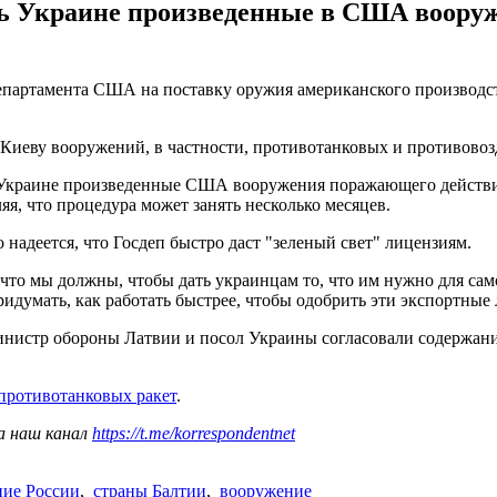
ать Украине произведенные в США воору
департамента США на поставку оружия американского производс
 Киеву вооружений, в частности, противотанковых и противово
Украине произведенные США вооружения поражающего действия, 
яя, что процедура может занять несколько месяцев.
адеется, что Госдеп быстро даст "зеленый свет" лицензиям.
что мы должны, чтобы дать украинцам то, что им нужно для сам
умать, как работать быстрее, чтобы одобрить эти экспортные л
инистр обороны Латвии и посол Украины согласовали содержан
 противотанковых ракет
.
а наш канал
https://t.me/korrespondentnet
ние России
,
страны Балтии
,
вооружение