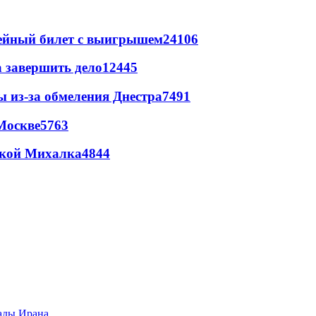
рейный билет с выигрышем
24106
а завершить дело
12445
ы из-за обмеления Днестра
7491
Москве
5763
цкой Михалка
4844