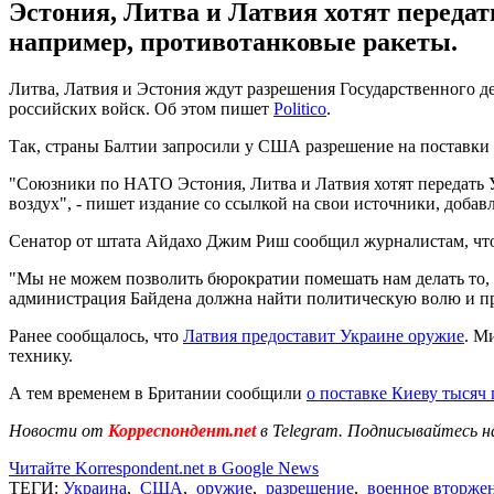
Эстония, Литва и Латвия хотят перед
например, противотанковые ракеты.
Литва, Латвия и Эстония ждут разрешения Государственного 
российских войск. Об этом пишет
Politico
.
Так, страны Балтии запросили у США разрешение на поставки
"Союзники по НАТО Эстония, Литва и Латвия хотят передать 
воздух", - пишет издание со ссылкой на свои источники, добавл
Сенатор от штата Айдахо Джим Риш сообщил журналистам, что н
"Мы не можем позволить бюрократии помешать нам делать то, 
администрация Байдена должна найти политическую волю и прид
Ранее сообщалось, что
Латвия предоставит Украине оружие
. М
технику.
А тем временем в Британии сообщили
о поставке Киеву тысяч
Новости от
Корреспондент.net
в Telegram. Подписывайтесь н
Читайте Korrespondent.net в Google News
ТЕГИ:
Украина
,
США
,
оружие
,
разрешение
,
военное вторже