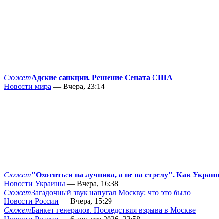
Сюжет
Адские санкции. Решение Сената США
Новости мира
— Вчера, 23:14
Сюжет
"Охотиться на лучника, а не на стрелу". Как Украи
Новости Украины
— Вчера, 16:38
Сюжет
Загадочный звук напугал Москву: что это было
Новости России
— Вчера, 15:29
Сюжет
Банкет генералов. Последствия взрыва в Москве
Новости России
— 6 августа 2026, 23:58