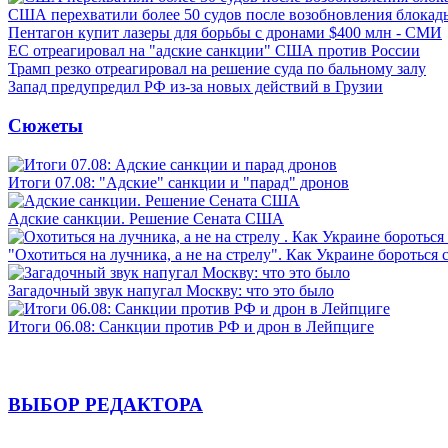
США перехватили более 50 судов после возобновления блокад
Пентагон купит лазеры для борьбы с дронами $400 млн - СМИ
ЕС отреагировал на "адские санкции" США против России
Трамп резко отреагировал на решение суда по бальному залу
Запад предупредил РФ из-за новых действий в Грузии
Сюжеты
Итоги 07.08: "Адские" санкции и "парад" дронов
Адские санкции. Решение Сената США
"Охотиться на лучника, а не на стрелу". Как Украине бороться 
Загадочный звук напугал Москву: что это было
Итоги 06.08: Санкции против РФ и дрон в Лейпциге
ВЫБОР РЕДАКТОРА