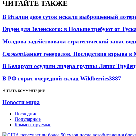
ЧИТАЙТЕ ТАКЖЕ
В Италии двое суток искали выброшенный лоте
Орден для Зеленского: в Польше требуют от Туск
Молдова задействовала стратегический запас вод
Сюжет
Банкет генералов. Последствия взрыва в 
В Беларуси осудили лидера группы Ляпис Трубе
В РФ горит очередной склад Wildberries
3887
Читать комментарии
Новости мира
Последние
Популярные
Комментируемые