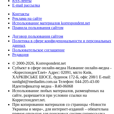
RSS-ленты
E-mail рассылка
Контакты
Реклама на сайте
Использование материалов korrespondent.net
Правила пользования сайтом
Договор пользования сайтом
Политика в сфере конфиденциальности и персональных
данных
Пользовательское соглашение
Редакция
© 2000-2026, Korrespondent.net
Субъект в сфере онлайн-медиа Название онлайн-медиа -
«КореспонденТ.net» Адрес: 02091, місто Київ,
ХАРКІВСЬКЕ ШОСЕ, будинок 172-Б, офіс 208/1 E-mail:
sunlight@mediadim.com.ua
Телефон: 044-205-43-00
Идентификатор медиа - R40-06068
Использование любых материалов, размещённых на
сайте, разрешается при условии ссылки на
Корреспондент.net.
При копировании материалов со страницы «Новости
Украины и мира», для интернет-изданий – обязательна
прямая открытая для поисковых систем гиперссылка.