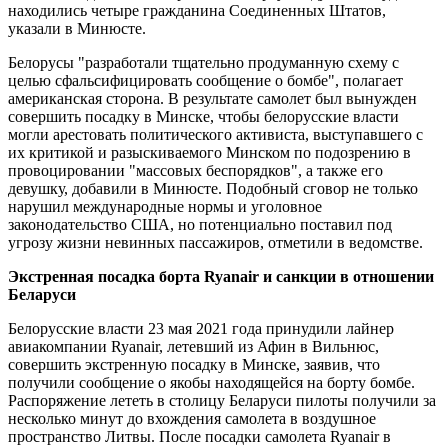
находились четыре гражданина Соединенных Штатов,
указали в Минюсте.
Белорусы "разработали тщательно продуманную схему с
целью сфальсифицировать сообщение о бомбе", полагает
американская сторона. В результате самолет был вынужден
совершить посадку в Минске, чтобы белорусские власти
могли арестовать политического активиста, выступавшего с
их критикой и разыскиваемого Минском по подозрению в
провоцировании "массовых беспорядков", а также его
девушку, добавили в Минюсте. Подобный сговор не только
нарушил международные нормы и уголовное
законодательство США, но потенциально поставил под
угрозу жизни невинных пассажиров, отметили в ведомстве.
Экстренная посадка борта Ryanair и санкции в отношении
Беларуси
Белорусские власти 23 мая 2021 года принудили лайнер
авиакомпании Ryanair, летевший из Афин в Вильнюс,
совершить экстренную посадку в Минске, заявив, что
получили сообщение о якобы находящейся на борту бомбе.
Распоряжение лететь в столицу Беларуси пилоты получили за
несколько минут до вхождения самолета в воздушное
пространство Литвы. После посадки самолета Ryanair в