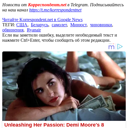
Новости от
Корреспондент.net
в Telegram. Подписывайтесь
на наш канал
https://t.me/korrespondentnet
Читайте Korrespondent.net в Google News
ТЕГИ:
США
,
Беларусь
,
самолет
,
Минюст
,
чиновники
,
обвинения
,
Ryanair
Если вы заметили ошибку, выделите необходимый текст и
нажмите Ctrl+Enter, чтобы сообщить об этом редакции.