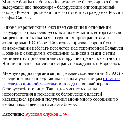
Минске бомбы на борту обнаружено не было, однако были
задержаны два пассажира - белорусский оппозиционный
блогер Роман Протасевич и его спутница, гражданка России
Софья Сапега.
5 июня Европейский Союз ввел санкции в отношении
государственных белорусских авиакомпаний, которым было
запрещено пользоваться воздушным пространством и
аэропортами ЕС. Совет Евросоюза призвал европейские
авиакомпании избегать перелетов над территорией Беларуси.
Позднее к санкциям в отношении Минска в связи с этим
инцидентом присоединились и другие страны, в частности
Япония и ряд европейских стран, не входящих в Евросоюз.
Международная организация гражданской авиации (ICAO) в
середине января представила странам-участницам
отчет по
расследованию обстоятельств посадки
авиалайнера в
белорусской столице. Так, в документе указаны
несоответствия в показаниях белорусских властей,
касающихся времени получения анонимного сообщения о
якобы находящейся в самолете бомбе.
Источник:
Русская служба DW