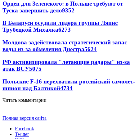
Орден для Зеленского: в Польше требуют от
Туска завершить дело
9352
В Беларуси осудили лидера группы Ляпис
Трубецкой Михалка
6273
Молдова задействовала стратегический запас
воды из-за обмеления Днестра
5624
РФ активизировала "летающие радары" из-за
атак ВСУ
5075
Польские F-16 перехватили российский самолет-
шпион над Балтикой
4734
Читать комментарии
Полная версия сайта
Facebook
Twitter