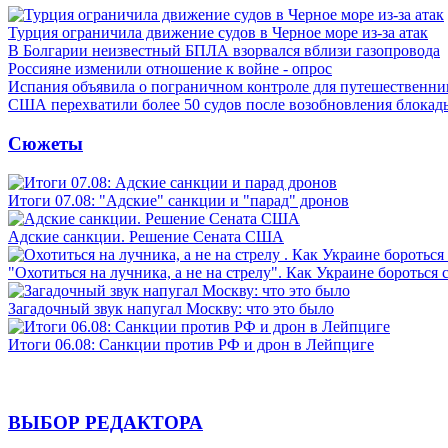
Турция ограничила движение судов в Черное море из-за атак
В Болгарии неизвестный БПЛА взорвался вблизи газопровода
Россияне изменили отношение к войне - опрос
Испания объявила о пограничном контроле для путешественни
США перехватили более 50 судов после возобновления блокад
Сюжеты
Итоги 07.08: "Адские" санкции и "парад" дронов
Адские санкции. Решение Сената США
"Охотиться на лучника, а не на стрелу". Как Украине бороться 
Загадочный звук напугал Москву: что это было
Итоги 06.08: Санкции против РФ и дрон в Лейпциге
ВЫБОР РЕДАКТОРА