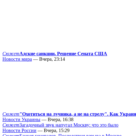
Сюжет
Адские санкции. Решение Сената США
Новости мира
— Вчера, 23:14
Сюжет
"Охотиться на лучника, а не на стрелу". Как Украи
Новости Украины
— Вчера, 16:38
Сюжет
Загадочный звук напугал Москву: что это было
Новости России
— Вчера, 15:29
Сюжет
Банкет генералов. Последствия взрыва в Москве