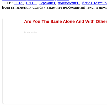
ТЕГИ:
США
,
НАТО
,
Германия
,
полномочия
,
Йенс Столтенб
Если вы заметили ошибку, выделите необходимый текст и нажми