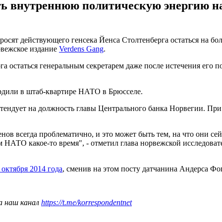
ть внутреннюю политическую энергию на
росят действующего генсека Йенса Столтенберга остаться на б
орвежское издание
Verdens Gang
.
 остаться генеральным секретарем даже после истечения его п
рдили в штаб-квартире НАТО в Брюсселе.
етендует на должность главы Центрального банка Норвегии. При 
енов всегда проблематично, и это может быть тем, на что они с
 НАТО какое-то время", - отметил глава норвежской исследова
октября 2014 года
, сменив на этом посту датчанина Андерса Фо
а наш канал
https://t.me/korrespondentnet