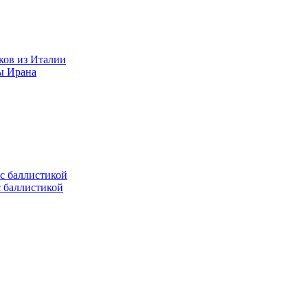
ков из Италии
ы Ирана
с баллистикой