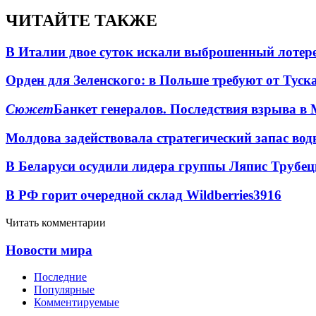
ЧИТАЙТЕ ТАКЖЕ
В Италии двое суток искали выброшенный лоте
Орден для Зеленского: в Польше требуют от Туск
Сюжет
Банкет генералов. Последствия взрыва в 
Молдова задействовала стратегический запас вод
В Беларуси осудили лидера группы Ляпис Трубе
В РФ горит очередной склад Wildberries
3916
Читать комментарии
Новости мира
Последние
Популярные
Комментируемые