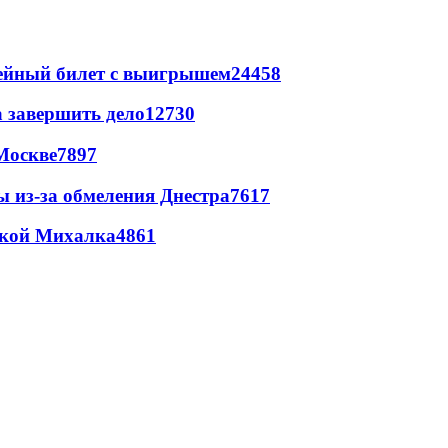
рейный билет с выигрышем
24458
а завершить дело
12730
Москве
7897
ы из-за обмеления Днестра
7617
цкой Михалка
4861