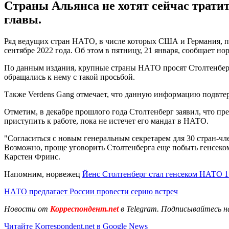
Страны Альянса не хотят сейчас трати
главы.
Ряд ведущих стран НАТО, в числе которых США и Германия, п
сентябре 2022 года. Об этом в пятницу, 21 января, сообщает н
По данным издания, крупные страны НАТО просят Столтенберга
обращались к нему с такой просьбой.
Также Verdens Gang отмечает, что данную информацию подвте
Отметим, в декабре прошлого года Столтенберг заявил, что пр
приступить к работе, пока не истечет его мандат в НАТО.
"Согласиться с новым генеральным секретарем для 30 стран-чл
Возможно, проще уговорить Столтенберга еще побыть генсеком
Карстен Фриис.
Напомним, норвежец
Йенс Столтенберг стал генсеком НАТО 1 
НАТО предлагает России провести серию встреч
Новости от
Корреспондент.net
в Telegram. Подписывайтесь н
Читайте Korrespondent.net в Google News