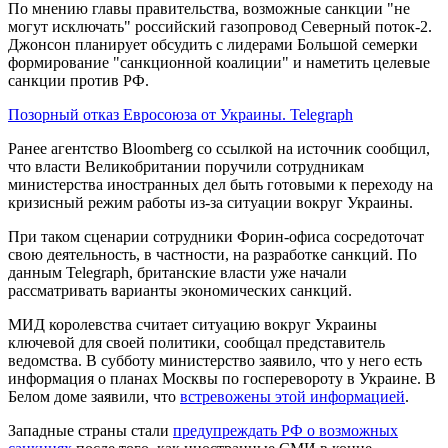
По мнению главы правительства, возможные санкции "не
могут исключать" российский газопровод Северный поток-2.
Джонсон планирует обсудить с лидерами Большой семерки
формирование "санкционной коалиции" и наметить целевые
санкции против РФ.
Позорный отказ Евросоюза от Украины. Telegraph
Ранее агентство Bloomberg со ссылкой на источник сообщил,
что власти Великобритании поручили сотрудникам
министерства иностранных дел быть готовыми к переходу на
кризисный режим работы из-за ситуации вокруг Украины.
При таком сценарии сотрудники Форин-офиса сосредоточат
свою деятельность, в частности, на разработке санкций. По
данным Telegraph, британские власти уже начали
рассматривать варианты экономических санкций.
МИД королевства считает ситуацию вокруг Украины
ключевой для своей политики, сообщал представитель
ведомства. В субботу министерство заявило, что у него есть
информация о планах Москвы по госперевороту в Украине. В
Белом доме заявили, что
встревожены этой информацией
.
Западные страны стали
предупреждать РФ о возможных