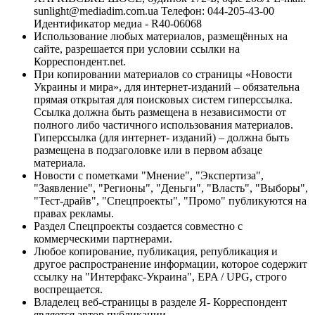
sunlight@mediadim.com.ua
Телефон: 044-205-43-00
Идентификатор медиа - R40-06068
Использование любых материалов, размещённых на
сайте, разрешается при условии ссылки на
Корреспондент.net.
При копировании материалов со страницы «Новости
Украины и мира», для интернет-изданий – обязательна
прямая открытая для поисковых систем гиперссылка.
Ссылка должна быть размещена в независимости от
полного либо частичного использования материалов.
Гиперссылка (для интернет- изданий) – должна быть
размещена в подзаголовке или в первом абзаце
материала.
Новости с пометками "Мнение", "Экспертиза",
"Заявление", "Регионы", "Деньги", "Власть", "Выборы",
"Тест-драйв", "Спецпроекты", "Промо" публикуются на
правах рекламы.
Раздел Спецпроекты создается совместно с
коммерческими партнерами.
Любое копирование, публикация, републикация и
другое распространение информации, которое содержит
ссылку на "Интерфакс-Украина", EPA / UPG, строго
воспрещается.
Владелец веб-страницы в разделе Я- Корреспондент
является автор публикации.