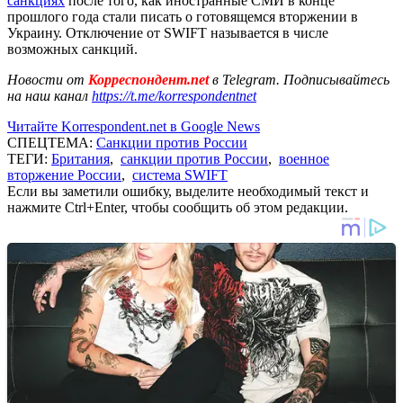
санкциях
после того, как иностранные СМИ в конце
прошлого года стали писать о готовящемся вторжении в
Украину. Отключение от SWIFT называется в числе
возможных санкций.
Новости от
Корреспондент.net
в Telegram. Подписывайтесь
на наш канал
https://t.me/korrespondentnet
Читайте Korrespondent.net в Google News
СПЕЦТЕМА:
Санкции против России
ТЕГИ:
Британия
,
санкции против России
,
военное
вторжение России
,
система SWIFT
Если вы заметили ошибку, выделите необходимый текст и
нажмите Ctrl+Enter, чтобы сообщить об этом редакции.