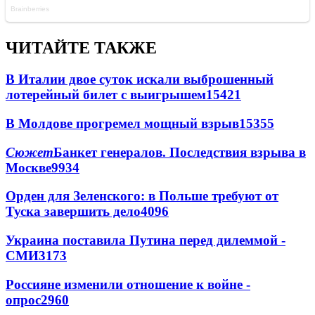
ЧИТАЙТЕ ТАКЖЕ
В Италии двое суток искали выброшенный
лотерейный билет с выигрышем
15421
В Молдове прогремел мощный взрыв
15355
Сюжет
Банкет генералов. Последствия взрыва в
Москве
9934
Орден для Зеленского: в Польше требуют от
Туска завершить дело
4096
Украина поставила Путина перед дилеммой -
СМИ
3173
Россияне изменили отношение к войне -
опрос
2960