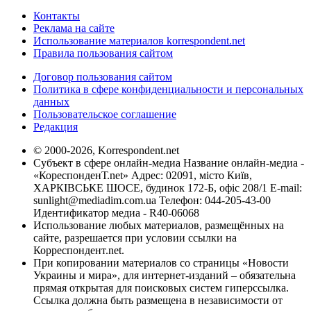
Контакты
Реклама на сайте
Использование материалов korrespondent.net
Правила пользования сайтом
Договор пользования сайтом
Политика в сфере конфиденциальности и персональных
данных
Пользовательское соглашение
Редакция
© 2000-2026, Korrespondent.net
Субъект в сфере онлайн-медиа Название онлайн-медиа -
«КореспонденТ.net» Адрес: 02091, місто Київ,
ХАРКІВСЬКЕ ШОСЕ, будинок 172-Б, офіс 208/1 E-mail:
sunlight@mediadim.com.ua
Телефон: 044-205-43-00
Идентификатор медиа - R40-06068
Использование любых материалов, размещённых на
сайте, разрешается при условии ссылки на
Корреспондент.net.
При копировании материалов со страницы «Новости
Украины и мира», для интернет-изданий – обязательна
прямая открытая для поисковых систем гиперссылка.
Ссылка должна быть размещена в независимости от