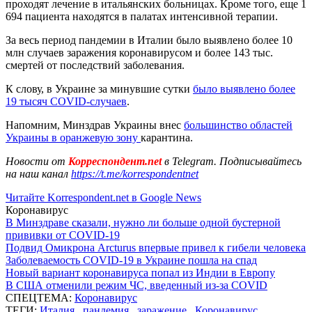
проходят лечение в итальянских больницах. Кроме того, еще 1
694 пациента находятся в палатах интенсивной терапии.
За весь период пандемии в Италии было выявлено более 10
млн случаев заражения коронавирусом и более 143 тыс.
смертей от последствий заболевания.
К слову, в Украине за минувшие сутки
было выявлено более
19 тысяч COVID-случаев
.
Напомним, Минздрав Украины внес
большинство областей
Украины в оранжевую зону
карантина.
Новости от
Корреспондент.net
в Telegram. Подписывайтесь
на наш канал
https://t.me/korrespondentnet
Читайте Korrespondent.net в Google News
Коронавирус
В Минздраве сказали, нужно ли больше одной бустерной
прививки от COVID-19
Подвид Омикрона Arcturus впервые привел к гибели человека
Заболеваемость COVID-19 в Украине пошла на спад
Новый вариант коронавируса попал из Индии в Европу
В США отменили режим ЧС, введенный из-за COVID
СПЕЦТЕМА:
Коронавирус
ТЕГИ:
Италия
,
пандемия
,
заражение
,
Коронавирус