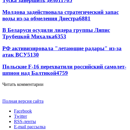
Туска завершить дело
11705
Молдова задействовала стратегический запас
воды из-за обмеления Днестра
6881
В Беларуси осудили лидера группы Ляпис
Трубецкой Михалка
6353
РФ активизировала "летающие радары" из-за
атак ВСУ
5130
Польские F-16 перехватили российский самолет-
шпион над Балтикой
4759
Читать комментарии
Полная версия сайта
Facebook
Twitter
RSS-ленты
E-mail рассылка