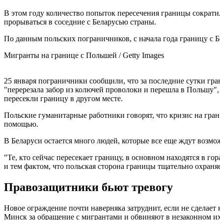
В этом году количество попыток пересечения границы сократил
прорываться в соседние с Беларусью страны.
По данным польских пограничников, с начала года границу с Б
Мигранты на границе с Польшей / Getty Images
25 января пограничники сообщили, что за последние сутки гра
"перерезала забор из колючей проволоки и перешла в Польшу",
пересекли границу в другом месте.
Польские гуманитарные работники говорят, что кризис на гран
помощью.
В Беларуси остается много людей, которые все еще ждут возмо
"Те, кто сейчас пересекает границу, в основном находятся в г
и тем фактом, что польская сторона границы тщательно охраняе
Правозащитники бьют тревогу
Новое ограждение почти наверняка затруднит, если не сдела
Минск за обращение с мигрантами и обвиняют в незаконном их 