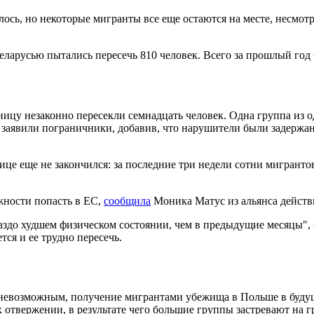
ось, но некоторые мигранты все еще остаются на месте, несмот
еларусью пытались пересечь 810 человек. Всего за прошлый год
ницу незаконно пересекли семнадцать человек. Одна группа из 
 заявили пограничники, добавив, что нарушители были задержан
ице еще не закончился: за последние три недели сотни мигрант
жности попасть в ЕС,
сообщила
Моника Матус из альянса действ
ораздо худшем физическом состоянии, чем в предыдущие месяцы", 
тся и ее трудно пересечь.
ет невозможным, получение мигрантами убежища в Польше в буд
отвержении, в результате чего большие группы застревают на г