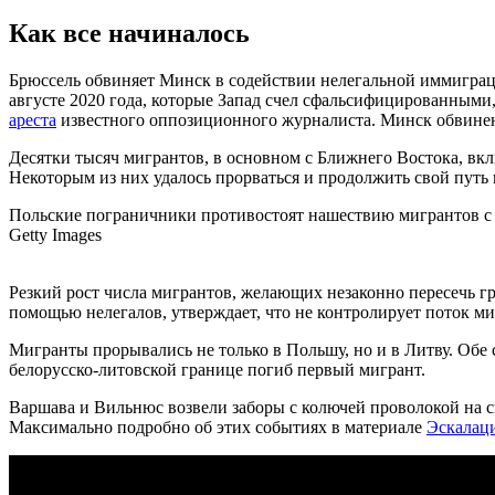
Как все начиналось
Брюссель обвиняет Минск в содействии нелегальной иммиграц
августе 2020 года, которые Запад счел сфальсифицированным
ареста
известного оппозиционного журналиста. Минск обвинен
Десятки тысяч мигрантов, в основном с Ближнего Востока, вк
Некоторым из них удалось прорваться и продолжить свой путь
Польские пограничники противостоят нашествию мигрантов с 
Getty Images
Резкий рост числа мигрантов, желающих незаконно пересечь гр
помощью нелегалов, утверждает, что не контролирует поток миг
Мигранты прорывались не только в Польшу, но и в Литву. Обе 
белорусско-литовской границе погиб первый мигрант.
Варшава и Вильнюс возвели заборы с колючей проволокой на св
Максимально подробно об этих событиях в материале
Эскалаци