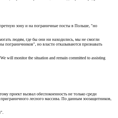
запретную зону и на пограничные посты в Польше, "но
могать людям, где бы они ни находились, мы не смогли
оны пограничников", но власти отказываются признавать
 We will monitor the situation and remain committed to assisting
этому проект вызвал обеспокоенность не только среди
 приграничного лесного массива. По данным зоозащитников,
".