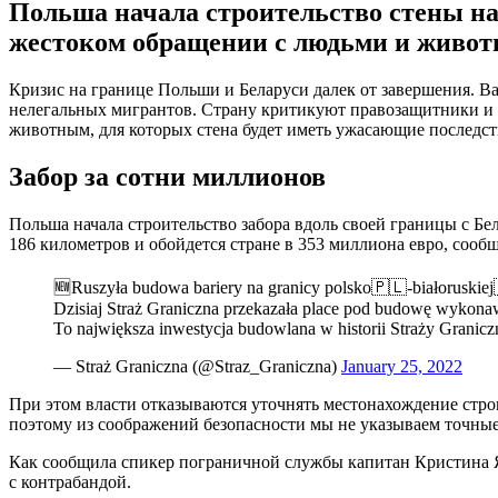
Польша начала строительство стены на
жестоком обращении с людьми и живо
Кризис на границе Польши и Беларуси далек от завершения. Ва
нелегальных мигрантов. Страну критикуют правозащитники и а
животным, для которых стена будет иметь ужасающие последс
Забор за сотни миллионов
Польша начала строительство забора вдоль своей границы с Бе
186 километров и обойдется стране в 353 миллиона евро, соо
🆕Ruszyła budowa bariery na granicy polsko🇵🇱-białoruskiej
Dzisiaj Straż Graniczna przekazała place pod budowę wykon
To największa inwestycja budowlana w historii Straży Graniczn
— Straż Graniczna (@Straz_Graniczna)
January 25, 2022
При этом власти отказываются уточнять местонахождение строи
поэтому из соображений безопасности мы не указываем точны
Как сообщила спикер пограничной службы капитан Кристина Я
с контрабандой.