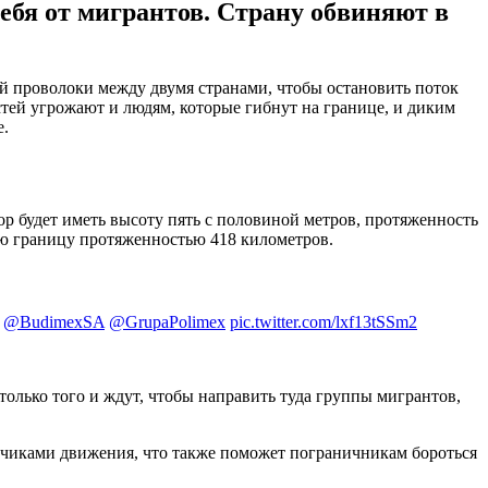
ебя от мигрантов. Страну обвиняют в
ей проволоки между двумя странами, чтобы остановить поток
стей угрожают и людям, которые гибнут на границе, и диким
е.
ор будет иметь высоту пять с половиной метров, протяженность
ую границу протяженностью 418 километров.
@BudimexSA
@GrupaPolimex
pic.twitter.com/lxf13tSSm2
только того и ждут, чтобы направить туда группы мигрантов,
чиками движения, что также поможет пограничникам бороться