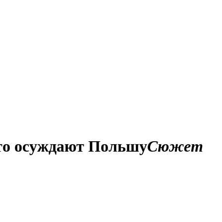
что осуждают Польшу
Сюжет