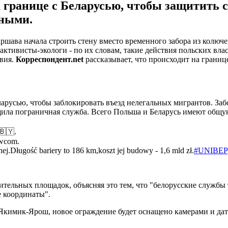
 границе с Беларусью, чтобы защитить с
тными.
ршава начала строить стену вместо временного забора из колюч
ктивисты-экологи - по их словам, такие действия польских вла
твия.
Корреспондент.net
рассказывает, что происходит на границ
ларусью, чтобы заблокировать въезд нелегальных мигрантов. Заб
бщила пограничная служба. Всего Польша и Беларусь имеют общ
🇧🇾.
awcom.
ej.Długość bariery to 186 km,koszt jej budowy - 1,6 mld zł.
#UNIBEP
тельных площадок, объясняя это тем, что "белорусские службы 
е координаты".
кимик-Ярош, новое ограждение будет оснащено камерами и дат