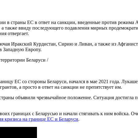
ии в страны ЕС в ответ на санкции, введенные против режима 
и, а также ввиду последующего подавления мирных продемократ
ия отвергает.
лючая Иракский Курдистан, Сирию и Ливан, а также из Афганист
 в Западную Европу.
территории Беларуси /
аницу ЕС со стороны Беларуси, начался в мае 2021 года. Лукаше
рантов, а просто в ответ на санкции не препятствует им.
страны объявили чрезвычайное положение. Ситуация достигла пер
оих границах с Беларусью и начали стягивать к ним войска. Оч
я кризиса на границе ЕС и Беларуси
.