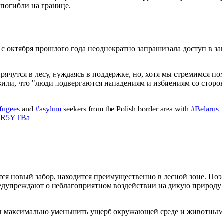
 погибли на границе.
то с октября прошлого года неоднократно запрашивала доступ в 
рячутся в лесу, нуждаясь в поддержке, но, хотя мы стремимся по
бавили, что "люди подвергаются нападениям и избиениям со стор
fugees
and
#asylum
seekers from the Polish border area with
#Belarus
.
w3YR5YTBa
ится новый забор, находится преимущественно в лесной зоне. По
редупреждают о неблагоприятном воздействии на дикую природу
бы максимально уменьшить ущерб окружающей среде и животным