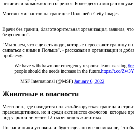
питания и возможности согреться. Более десяти мигрантов уже
Могилы мигрантов на границе с Польшей / Getty Images
Врачи без границ, благотворительная организация, заявила, ч
безуспешно".
"Мы знаем, что еще есть люди, которые пересекают границу и п
связаться с ними в Польше", - рассказали в организации и до
проблему.
We have withdrawn our emergency response team assisting
#re
people should the needs increase in the future.
https://t.co/Z
— MSF International (@MSF)
January 6, 2022
Животные в опасности
Местность, где находится польско-белорусская граница и стро
правозащитников, но и среди активистов-экологов, которые п
под угрозой не менее 12 тысяч видов животных.
Пограничники успокоили: будет сделано все возможное, "что