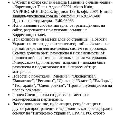
Субъект в сфере онлайн-медиа Название онлайн-медиа -
«КореспонденТ.net» Адрес: 02091, місто Київ,
ХАРКІВСЬКЕ ШОСЕ, будинок 172-Б, офіс 208/1 E-mail:
sunlight@mediadim.com.ua
Телефон: 044-205-43-00
Идентификатор медиа - R40-06068
Использование любых материалов, размещённых на
сайте, разрешается при условии ссылки на
Корреспондент.net.
При копировании материалов со страницы «Новости
Украины и мира», для интернет-изданий – обязательна
прямая открытая для поисковых систем гиперссылка.
Ссылка должна быть размещена в независимости от
полного либо частичного использования материалов.
Гиперссылка (для интернет- изданий) – должна быть
размещена в подзаголовке или в первом абзаце
материала.
Новости с пометками "Мнение", "Экспертиза",
"Заявление", "Регионы", "Деньги", "Власть", "Выборы",
"Тест-драйв", "Спецпроекты", "Промо" публикуются на
правах рекламы.
Раздел Спецпроекты создается совместно с
коммерческими партнерами.
Любое копирование, публикация, републикация и
другое распространение информации, которое содержит
ссылку на "Интерфакс-Украина", EPA / UPG, строго