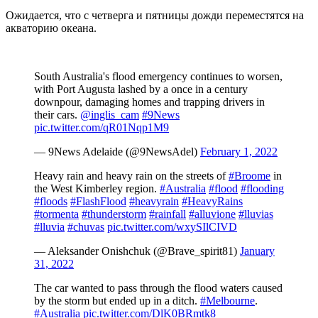
Ожидается, что с четверга и пятницы дожди переместятся на
акваторию океана.
South Australia's flood emergency continues to worsen,
with Port Augusta lashed by a once in a century
downpour, damaging homes and trapping drivers in
their cars.
@inglis_cam
#9News
pic.twitter.com/qR01Nqp1M9
— 9News Adelaide (@9NewsAdel)
February 1, 2022
Heavy rain and heavy rain on the streets of
#Broome
in
the West Kimberley region.
#Australia
#flood
#flooding
#floods
#FlashFlood
#heavyrain
#HeavyRains
#tormenta
#thunderstorm
#rainfall
#alluvione
#lluvias
#lluvia
#chuvas
pic.twitter.com/wxySIlCIVD
— Aleksander Onishchuk (@Brave_spirit81)
January
31, 2022
The car wanted to pass through the flood waters caused
by the storm but ended up in a ditch.
#Melbourne
.
#Australia
pic.twitter.com/DlK0BRmtk8