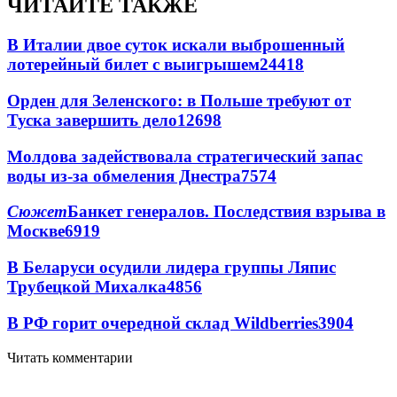
ЧИТАЙТЕ ТАКЖЕ
В Италии двое суток искали выброшенный
лотерейный билет с выигрышем
24418
Орден для Зеленского: в Польше требуют от
Туска завершить дело
12698
Молдова задействовала стратегический запас
воды из-за обмеления Днестра
7574
Сюжет
Банкет генералов. Последствия взрыва в
Москве
6919
В Беларуси осудили лидера группы Ляпис
Трубецкой Михалка
4856
В РФ горит очередной склад Wildberries
3904
Читать комментарии