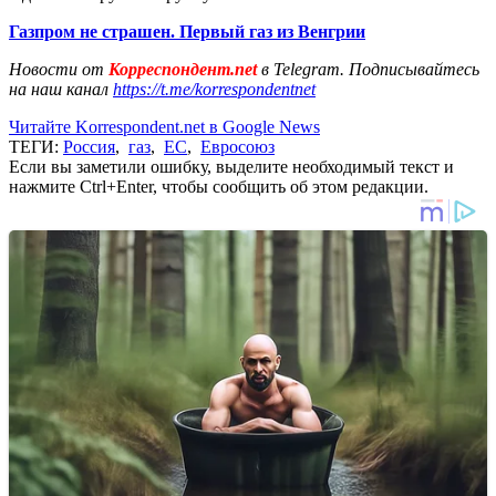
Газпром не страшен. Первый газ из Венгрии
Новости от
Корреспондент.net
в Telegram. Подписывайтесь
на наш канал
https://t.me/korrespondentnet
Читайте Korrespondent.net в Google News
ТЕГИ:
Россия
,
газ
,
ЕС
,
Евросоюз
Если вы заметили ошибку, выделите необходимый текст и
нажмите Ctrl+Enter, чтобы сообщить об этом редакции.