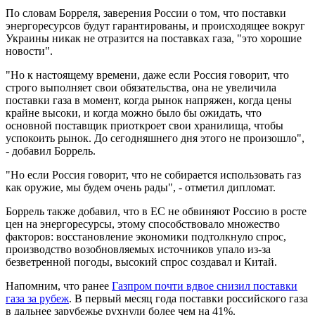
По словам Борреля, заверения России о том, что поставки
энергоресурсов будут гарантированы, и происходящее вокруг
Украины никак не отразится на поставках газа, "это хорошие
новости".
"Но к настоящему времени, даже если Россия говорит, что
строго выполняет свои обязательства, она не увеличила
поставки газа в момент, когда рынок напряжен, когда цены
крайне высоки, и когда можно было бы ожидать, что
основной поставщик приоткроет свои хранилища, чтобы
успокоить рынок. До сегодняшнего дня этого не произошло",
- добавил Боррель.
"Но если Россия говорит, что не собирается использовать газ
как оружие, мы будем очень рады", - отметил дипломат.
Боррель также добавил, что в ЕС не обвиняют Россию в росте
цен на энергоресурсы, этому способствовало множество
факторов: восстановление экономики подтолкнуло спрос,
производство возобновляемых источников упало из-за
безветренной погоды, высокий спрос создавал и Китай.
Напомним, что ранее
Газпром почти вдвое снизил поставки
газа за рубеж
. В первый месяц года поставки российского газа
в дальнее зарубежье рухнули более чем на 41%.