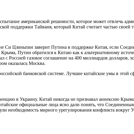
спытание американской решимости, которое может отвлечь адми
ской поддержки Тайваня, который Китай считает частью своей 
овне Си Цзиньпин заверит Путина в поддержке Китая, если Сое
и Крыма, Путин обратился к Китаю как к альтернативному источ
л с Россией газовое соглашение на 400 миллиардов долларов, х
ром оказалась Москва.
ссийской банковской системе. Лучшие китайские умы в этой сфе
енцию в Украину. Китай никогда не признавал аннексию Крыма 
итайские официальные лица ясно дали понять, что Соединенным
нули необходимость мирного урегулирования конфликта вокруг 