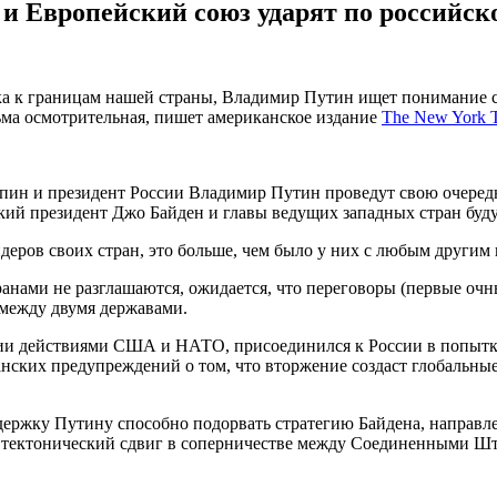
и Европейский союз ударят по российско
йска к границам нашей страны, Владимир Путин ищет понимание
сьма осмотрительная, пишет американское издание
The New York 
пин и президент России Владимир Путин проведут свою очередн
й президент Джо Байден и главы ведущих западных стран буду
деров своих стран, это больше, чем было у них с любым другим 
нами не разглашаются, ожидается, что переговоры (первые очны
между двумя державами.
ии действиями США и НАТО, присоединился к России в попытке
нских предупреждений о том, что вторжение создаст глобальные
ержку Путину способно подорвать стратегию Байдена, направле
 тектонический сдвиг в соперничестве между Соединенными Шт