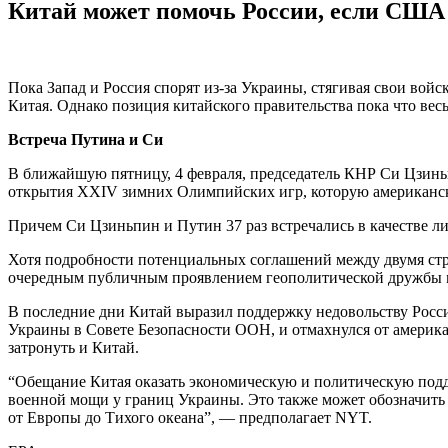
Китай может помочь России, если США 
Пока Запад и Россия спорят из-за Украины, стягивая свои во
Китая. Однако позиция китайского правительства пока что ве
Встреча Путина и Си
В ближайшую пятницу, 4 февраля, председатель КНР Си Цзинь
открытия XXIV зимних Олимпийских игр, которую американски
Причем Си Цзиньпин и Путин 37 раз встречались в качестве ли
Хотя подробности потенциальных соглашений между двумя стра
очередным публичным проявлением геополитической дружбы 
В последние дни Китай выразил поддержку недовольству Росс
Украины в Совете Безопасности ООН, и отмахнулся от америка
затронуть и Китай.
“Обещание Китая оказать экономическую и политическую подд
военной мощи у границ Украины. Это также может обозначить
от Европы до Тихого океана”, — предполагает NYT.