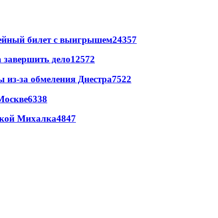
рейный билет с выигрышем
24357
а завершить дело
12572
ы из-за обмеления Днестра
7522
Москве
6338
цкой Михалка
4847