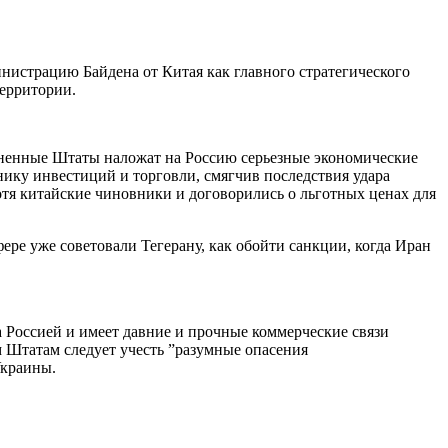
нистрацию Байдена от Китая как главного стратегического
территории.
диненные Штаты наложат на Россию серьезные экономические
нику инвестиций и торговли, смягчив последствия удара
отя китайские чиновники и договорились о льготных ценах для
ре уже советовали Тегерану, как обойти санкции, когда Иран
Россией и имеет давние и прочные коммерческие связи
 Штатам следует учесть ”разумные опасения
Украины.