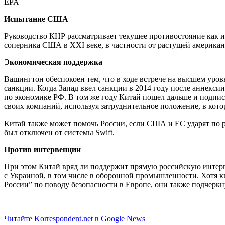
EPA
Испытание США
Руководство КНР рассматривает текущее противостояние как и
соперника США в XXI веке, в частности от растущей американ
Экономическая поддержка
Вашингтон обеспокоен тем, что в ходе встрече на высшем ур
санкции. Когда Запад ввел санкции в 2014 году после аннекси
по экономике РФ. В том же году Китай пошел дальше и подписа
своих компаний, используя затруднительное положение, в кото
Китай также может помочь России, если США и ЕС ударят по ро
был отключен от системы Swift.
Против интервенции
При этом Китай вряд ли поддержит прямую российскую интерв
с Украиной, в том числе в оборонной промышленности. Хотя к
России” по поводу безопасности в Европе, они также подчерк
Читайте Korrespondent.net в Google News