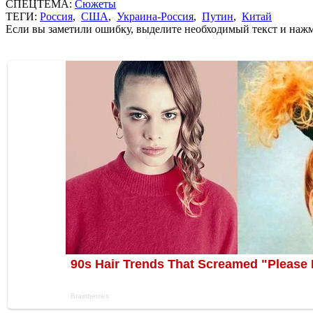
СПЕЦТЕМА:
Сюжеты
ТЕГИ:
Россия
,
США
,
Украина-Россия
,
Путин
,
Китай
Если вы заметили ошибку, выделите необходимый текст и нажми