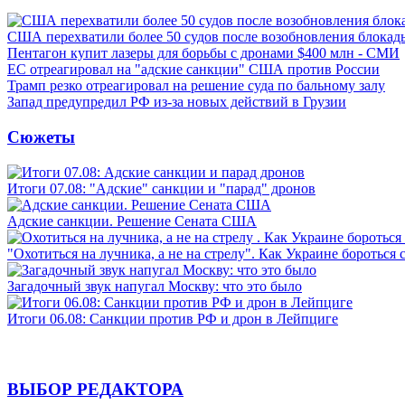
США перехватили более 50 судов после возобновления блокад
Пентагон купит лазеры для борьбы с дронами $400 млн - СМИ
ЕС отреагировал на "адские санкции" США против России
Трамп резко отреагировал на решение суда по бальному залу
Запад предупредил РФ из-за новых действий в Грузии
Сюжеты
Итоги 07.08: "Адские" санкции и "парад" дронов
Адские санкции. Решение Сената США
"Охотиться на лучника, а не на стрелу". Как Украине бороться 
Загадочный звук напугал Москву: что это было
Итоги 06.08: Санкции против РФ и дрон в Лейпциге
ВЫБОР РЕДАКТОРА