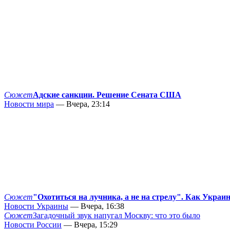
Сюжет
Адские санкции. Решение Сената США
Новости мира
— Вчера, 23:14
Сюжет
"Охотиться на лучника, а не на стрелу". Как Украи
Новости Украины
— Вчера, 16:38
Сюжет
Загадочный звук напугал Москву: что это было
Новости России
— Вчера, 15:29