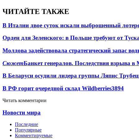
ЧИТАЙТЕ ТАКЖЕ
В Италии двое суток искали выброшенный лоте
Орден для Зеленского: в Польше требуют от Туск
Молдова задействовала стратегический запас вод
Сюжет
Банкет генералов. Последствия взрыва в 
В Беларуси осудили лидера группы Ляпис Трубе
В РФ горит очередной склад Wildberries
3894
Читать комментарии
Новости мира
Последние
Популярные
Комментируемые