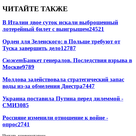
ЧИТАЙТЕ ТАКЖЕ
В Италии двое суток искали выброшенный
лотерейный билет с выигрышем
24521
Орден для Зеленского: в Польше требуют от
Туска завершить дело
12787
Сюжет
Банкет генералов. Последствия взрыва в
Москве
9789
Молдова задействовала стратегический запас
воды из-за обмеления Днестра
7447
Украина поставила Путина перед дилеммой -
СМИ
3085
Россияне изменили отношение к войне -
опрос
2741
Читать комментарии