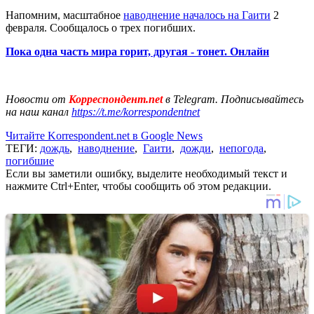
Напомним, масштабное
наводнение началось на Гаити
2
февраля. Сообщалось о трех погибших.
Пока одна часть мира горит, другая - тонет. Онлайн
Новости от
Корреспондент.net
в Telegram. Подписывайтесь
на наш канал
https://t.me/korrespondentnet
Читайте Korrespondent.net в Google News
ТЕГИ:
дождь
,
наводнение
,
Гаити
,
дожди
,
непогода
,
погибшие
Если вы заметили ошибку, выделите необходимый текст и
нажмите Ctrl+Enter, чтобы сообщить об этом редакции.