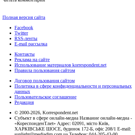
Полная версия сайта
Facebook
Twitter
RSS-ленты
E-mail рассылка
Контакты
Реклама на сайте
Использование материалов korrespondent.net
Правила пользования сайтом
Договор пользования сайтом
Политика в сфере конфиденциальности и персональных
данных
Пользовательское соглашение
Редакция
© 2000-2026, Korrespondent.net
Субъект в сфере онлайн-медиа Название онлайн-медиа -
«КореспонденТ.net» Адрес: 02091, місто Київ,
ХАРКІВСЬКЕ ШОСЕ, будинок 172-Б, офіс 208/1 E-mail:
sunlight@mediadim.com.ua
Телефон: 044-205-43-00