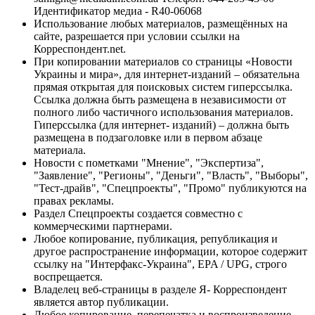
Идентификатор медиа - R40-06068
Использование любых материалов, размещённых на
сайте, разрешается при условии ссылки на
Корреспондент.net.
При копировании материалов со страницы «Новости
Украины и мира», для интернет-изданий – обязательна
прямая открытая для поисковых систем гиперссылка.
Ссылка должна быть размещена в независимости от
полного либо частичного использования материалов.
Гиперссылка (для интернет- изданий) – должна быть
размещена в подзаголовке или в первом абзаце
материала.
Новости с пометками "Мнение", "Экспертиза",
"Заявление", "Регионы", "Деньги", "Власть", "Выборы",
"Тест-драйв", "Спецпроекты", "Промо" публикуются на
правах рекламы.
Раздел Спецпроекты создается совместно с
коммерческими партнерами.
Любое копирование, публикация, републикация и
другое распространение информации, которое содержит
ссылку на "Интерфакс-Украина", EPA / UPG, строго
воспрещается.
Владелец веб-страницы в разделе Я- Корреспондент
является автор публикации.
Любое копирование, перепечатка и воспроизведение