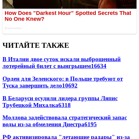
ЧИТАЙТЕ ТАКЖЕ
В Италии двое суток искали выброшенный
лотерейный билет с выигрышем
16634
Орден для Зеленского: в Польше требуют от
Туска завершить дело
10692
В Беларуси осудили лидера группы Ляпис
Трубецкой Михалка
6318
Молдова задействовала стратегический запас
воды из-за обмеления Днестра
6195
РФ активизировала "летающие радары" из-за