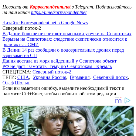
Новости от
Корреспондент.net
в Telegram. Подписывайтесь
на наш канал
https://t.me/korrespondentnet
Читайте Korrespondent.net в Google News
Северный поток-2
В Дании больше не считают опасными утечки на Севпотоках
Взрывы на Севпотоках: следствие скептически относится к
роли яхты - СМИ
В Дании 14 раз сообщали о подозрительных дронах перед
взрывами на СП
Дания достала из моря найденный у Севпотока объект
РФ не даст "замотать" тему по Севпотокам - Кремль
СПЕЦТЕМА:
Северный поток-2
ТЕГИ:
США
,
Украина-Россия
,
Германия
,
Северный поток
,
Олаф Шольц
Если вы заметили ошибку, выделите необходимый текст и
нажмите Ctrl+Enter, чтобы сообщить об этом редакции.