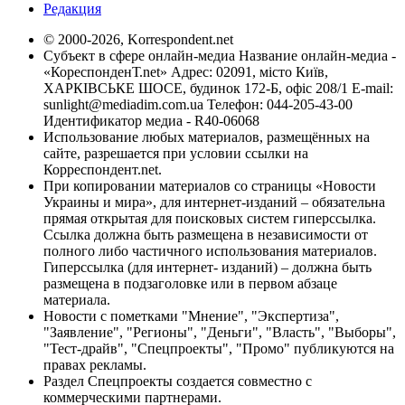
Редакция
© 2000-2026, Korrespondent.net
Субъект в сфере онлайн-медиа Название онлайн-медиа -
«КореспонденТ.net» Адрес: 02091, місто Київ,
ХАРКІВСЬКЕ ШОСЕ, будинок 172-Б, офіс 208/1 E-mail:
sunlight@mediadim.com.ua
Телефон: 044-205-43-00
Идентификатор медиа - R40-06068
Использование любых материалов, размещённых на
сайте, разрешается при условии ссылки на
Корреспондент.net.
При копировании материалов со страницы «Новости
Украины и мира», для интернет-изданий – обязательна
прямая открытая для поисковых систем гиперссылка.
Ссылка должна быть размещена в независимости от
полного либо частичного использования материалов.
Гиперссылка (для интернет- изданий) – должна быть
размещена в подзаголовке или в первом абзаце
материала.
Новости с пометками "Мнение", "Экспертиза",
"Заявление", "Регионы", "Деньги", "Власть", "Выборы",
"Тест-драйв", "Спецпроекты", "Промо" публикуются на
правах рекламы.
Раздел Спецпроекты создается совместно с
коммерческими партнерами.