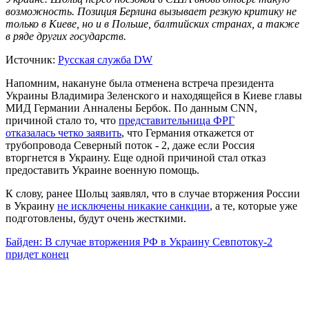
возможность. Позиция Берлина вызывает резкую критику не
только в Киеве, но и в Польше, балтийских странах, а также
в ряде других государств.
Источник:
Русская служба DW
Напомним, накануне была отменена встреча президента
Украины Владимира Зеленского и находящейся в Киеве главы
МИД Германии Анналены Бербок. По данным CNN,
причиной стало то, что
представительница ФРГ
отказалась четко заявить
, что Германия откажется от
трубопровода Северный поток - 2, даже если Россия
вторгнется в Украину. Еще одной причиной стал отказ
предоставить Украине военную помощь.
К слову, ранее Шольц заявлял, что в случае вторжения России
в Украину
не исключены никакие санкции
, а те, которые уже
подготовлены, будут очень жесткими.
Байден: В случае вторжения РФ в Украину Севпотоку-2
придет конец