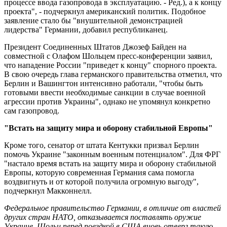
процессе ввода газопровода в эксплуатацию. - Ред.), а к концу
проекта", - подчеркнул американский политик. Подобное
заявление стало бы "внушительной демонстрацией
лидерства" Германии, добавил республиканец.
Президент Соединенных Штатов Джозеф Байден на
совместной с Олафом Шольцем пресс-конференции заявил,
что нападение России "приведет к концу" спорного проекта.
В свою очередь глава германского правительства отметил, что
Берлин и Вашингтон интенсивно работали, "чтобы быть
готовыми ввести необходимые санкции в случае военной
агрессии против Украины", однако не упомянул конкретно
сам газопровод.
"Встать на защиту мира и оборону стабильной Европы"
Кроме того, сенатор от штата Кентукки призвал Берлин
помочь Украине "законным военным потенциалом". Для ФРГ
"настало время встать на защиту мира и оборону стабильной
Европы, которую современная Германия сама помогла
воздвигнуть и от которой получила огромную выгоду",
подчеркнул Макконнелл.
Федеральное правительство Германии, в отличие от властей
других стран НАТО, отказывается поставлять оружие
Украине. Шольц перед поездкой в США вновь отверг такую