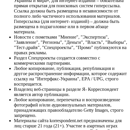
Украины и мира», для интернет-изданий – обязательна
прямая открытая для поисковых систем гиперссылка.
Ссылка должна быть размещена в независимости от
полного либо частичного использования материалов.
Гиперссылка (для интернет- изданий) – должна быть
размещена в подзаголовке или в первом абзаце
материала.
Новости с пометками "Мнение", "Экспертиза",
"Заявление", "Регионы", "Деньги", "Власть", "Выборы",
"Тест-драйв", "Спецпроекты", "Промо" публикуются на
правах рекламы.
Раздел Спецпроекты создается совместно с
коммерческими партнерами.
Любое копирование, публикация, републикация и
другое распространение информации, которое содержит
ссылку на "Интерфакс-Украина", EPA / UPG, строго
воспрещается.
Владелец веб-страницы в разделе Я- Корреспондент
является автор публикации.
Любое копирование, перепечатка и воспроизведение
фотографий и/или аудиовизуальных материалов,
принадлежащих правообладателю Getty Images, строго
запрещено.
Материалы сайта korrespondent.net предназначены для
лиц старше 21 года (21+). Участие в азартных играх