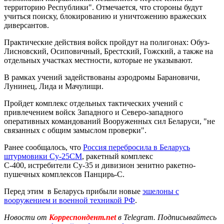
территорию Республики". Отмечается, что стороны будут
учиться поиску, блокированию и уничтожению вражеских
диверсантов.
Практические действия войск пройдут на полигонах: Обуз-
Лисновский, Осиповичный, Брестский, Гожский, а также на
отдельных участках местности, которые не указывают.
В рамках учений задействованы аэродромы Барановичи,
Лунинец, Лида и Мачулищи.
Пройдет комплекс отдельных тактических учений с
привлечением войск Западного и Северо-западного
оперативных командований Вооруженных сил Беларуси, "не
связанных с общим замыслом проверки".
Ранее сообщалось, что
Россия перебросила в Беларусь
штурмовики Су-25СМ
, ракетный комплекс
С-400, истребители Су-35 и дивизион зенитно ракетно-
пушечных комплексов Панцирь-С.
Перед этим в Беларусь прибыли новые
эшелоны с
вооружением и военной техникой РФ
.
Новости от
Корреспондент.net
в Telegram. Подписывайтесь