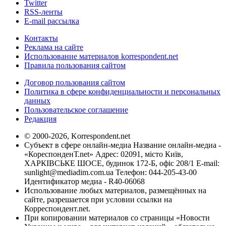
Twitter
RSS-ленты
E-mail рассылка
Контакты
Реклама на сайте
Использование материалов korrespondent.net
Правила пользования сайтом
Договор пользования сайтом
Политика в сфере конфиденциальности и персональных
данных
Пользовательское соглашение
Редакция
© 2000-2026, Korrespondent.net
Субъект в сфере онлайн-медиа Название онлайн-медиа -
«КореспонденТ.net» Адрес: 02091, місто Київ,
ХАРКІВСЬКЕ ШОСЕ, будинок 172-Б, офіс 208/1 E-mail:
sunlight@mediadim.com.ua
Телефон: 044-205-43-00
Идентификатор медиа - R40-06068
Использование любых материалов, размещённых на
сайте, разрешается при условии ссылки на
Корреспондент.net.
При копировании материалов со страницы «Новости