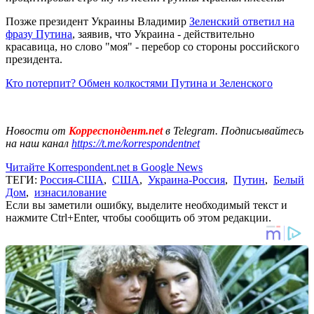
Позже президент Украины Владимир
Зеленский ответил на
фразу Путина
, заявив, что Украина - действительно
красавица, но слово "моя" - перебор со стороны российского
президента.
Кто потерпит? Обмен колкостями Путина и Зеленского
Новости от
Корреспондент.net
в Telegram. Подписывайтесь
на наш канал
https://t.me/korrespondentnet
Читайте Korrespondent.net в Google News
ТЕГИ:
Россия-США
,
США
,
Украина-Россия
,
Путин
,
Белый
Дом
,
изнасилование
Если вы заметили ошибку, выделите необходимый текст и
нажмите Ctrl+Enter, чтобы сообщить об этом редакции.