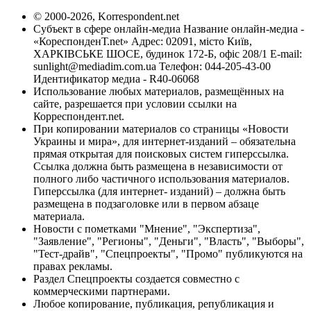
© 2000-2026, Korrespondent.net
Субъект в сфере онлайн-медиа Название онлайн-медиа -
«КореспонденТ.net» Адрес: 02091, місто Київ,
ХАРКІВСЬКЕ ШОСЕ, будинок 172-Б, офіс 208/1 E-mail:
sunlight@mediadim.com.ua
Телефон: 044-205-43-00
Идентификатор медиа - R40-06068
Использование любых материалов, размещённых на
сайте, разрешается при условии ссылки на
Корреспондент.net.
При копировании материалов со страницы «Новости
Украины и мира», для интернет-изданий – обязательна
прямая открытая для поисковых систем гиперссылка.
Ссылка должна быть размещена в независимости от
полного либо частичного использования материалов.
Гиперссылка (для интернет- изданий) – должна быть
размещена в подзаголовке или в первом абзаце
материала.
Новости с пометками "Мнение", "Экспертиза",
"Заявление", "Регионы", "Деньги", "Власть", "Выборы",
"Тест-драйв", "Спецпроекты", "Промо" публикуются на
правах рекламы.
Раздел Спецпроекты создается совместно с
коммерческими партнерами.
Любое копирование, публикация, републикация и