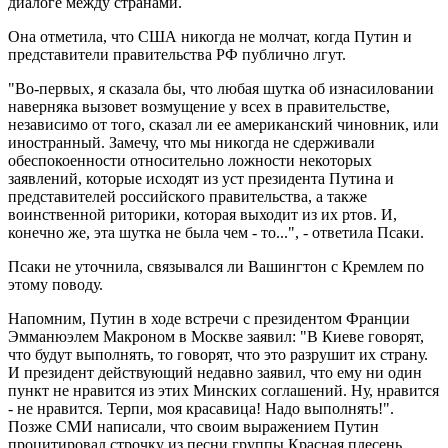
диалоге между странами.
Она отметила, что США никогда не молчат, когда Путин и
представители правительства РФ публично лгут.
"Во-первых, я сказала бы, что любая шутка об изнасиловании
наверняка вызовет возмущение у всех в правительстве,
независимо от того, сказал ли ее американский чиновник, или
иностранный. Замечу, что мы никогда не сдерживали
обеспокоенности относительно ложности некоторых
заявлений, которые исходят из уст президента Путина и
представителей российского правительства, а также
воинственной риторики, которая выходит из их ртов. И,
конечно же, эта шутка не была чем - то...", - ответила Псаки.
Псаки не уточнила, связывался ли Вашингтон с Кремлем по
этому поводу.
Напомним, Путин в ходе встречи с президентом Франции
Эмманюэлем Макроном в Москве заявил: "В Киеве говорят,
что будут выполнять, то говорят, что это разрушит их страну.
И президент действующий недавно заявил, что ему ни один
пункт не нравится из этих Минских соглашений. Ну, нравится
- не нравится. Терпи, моя красавица! Надо выполнять!".
Позже СМИ написали, что своим выражением Путин
процитировал строчку из песни группы Красная плесень.